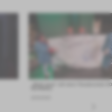
„Bloß weg“ mit dem Theaterclub V
NORMAL
16.06.2026