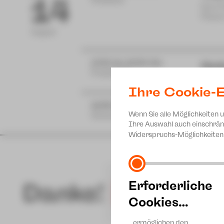
14
Postplatz
Eine 
Plaue
August
17:00 bis 19:00 Uhr
Hut
Projekt 46
zam m
Ihre Cookie-E
18:30 Uhr
Mu
Wenn Sie alle Möglichkeiten 
Gewandhaus
Ferie
Ihre Auswahl auch einschrän
Widerspruchs-Möglichkeiten 
Erforderliche
Danke!
Cookies…
…ermöglichen den