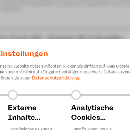
Produktion der Schaubühne Lindenfels in Kooperation mit de
n-Zwickau
zn Tisch #6 - Projekt 46 & Sashiko
achn & ratschn
instellungen
sical-Sommer-Camp 2026
unserer Website nutzen möchten, klicken Sie einfach auf »Alle Cookie
nprogramm JUPZ! Campus
ken und mit Klick auf »Eingabe bestätigen« speichern. Details zu v
Datenschutzerklärung
finden Sie in der
.
Externe
Analytische
Inhalte…
Cookies…
…ermöglichen es Ihnen,
…ermöglichen uns die