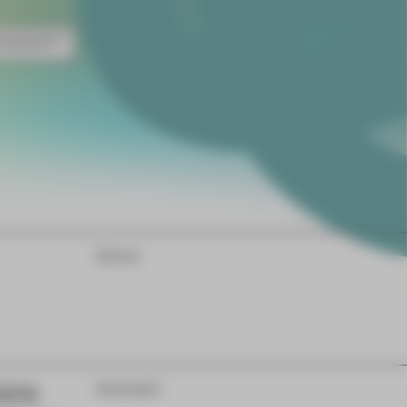
NZERT
Extras
DEN
Gastspiel