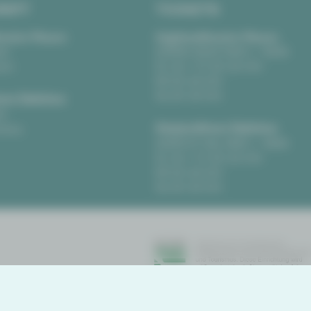
RIFT
TICKETS
eater Plauen
Vogtlandtheater Plauen
tz
[03741] 2813-4847 / -4848
uen
Di, Do + Fr 10–18 Uhr
Mi 10–15 Uhr
Sa 10–13 Uhr
us Zwickau
t
Gewandhaus Zwickau
ckau
[0375] 27 411-4647 / -4648
Di, Do + Fr 10–18 Uhr
Mi 10–15 Uhr
Sa 10–13 Uhr