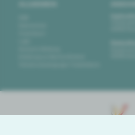
ALLGEMEIN
ANSCH
Vogtlandth
AGB
Theaterpla
Datenschutz
08523 Pla
Impressum
Login
Gewandha
Anonyme Meldung
Hauptmark
08056 Zwi
Erklärung zur Barrierefreiheit
Teilnahmebedingungen Ticketlotterie