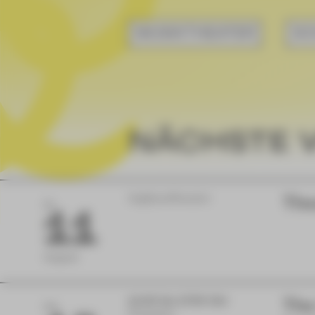
MUSIKTHEATER
SC
NÄCHSTE 
Vogtlandtheater
The
DI
11
August
11:00 bis 17:00 Uhr
The
FR