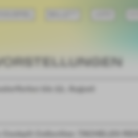
HAUSPIEL
BALLETT
JUPZ!
KO
VORSTELLUNGEN
aterferien bis 11. August
 Cockpit Collective: TACHELES RE