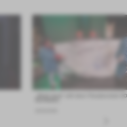
„Bloß weg“ mit dem Theaterclub V
NORMAL
16.06.2026