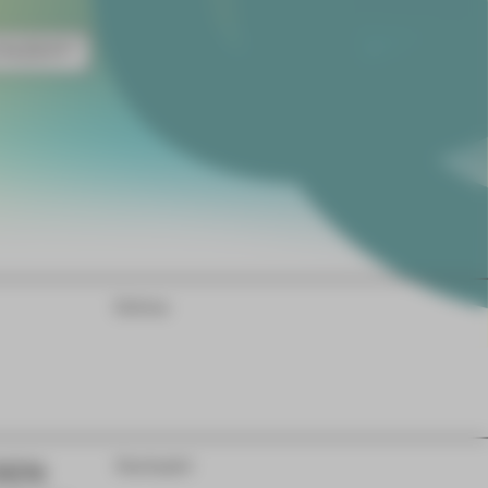
NZERT
Extras
DEN
Gastspiel