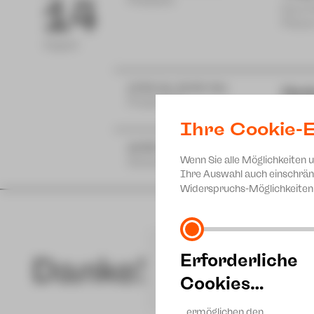
14
Postplatz
Eine 
Plaue
August
17:00 bis 19:00 Uhr
Hut
Projekt 46
zam m
Ihre Cookie-E
18:30 Uhr
Mu
Wenn Sie alle Möglichkeiten 
Gewandhaus
Ferie
Ihre Auswahl auch einschrän
Widerspruchs-Möglichkeiten 
Erforderliche
Danke!
Cookies…
…ermöglichen den