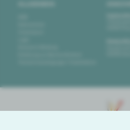
ALLGEMEIN
ANSCH
Vogtlandth
AGB
Theaterpla
Datenschutz
08523 Pla
Impressum
Login
Gewandha
Anonyme Meldung
Hauptmark
08056 Zwi
Erklärung zur Barrierefreiheit
Teilnahmebedingungen Ticketlotterie