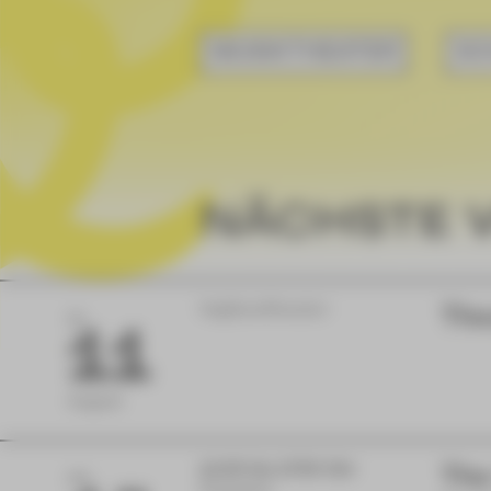
MUSIKTHEATER
SC
NÄCHSTE 
Vogtlandtheater
The
DI
11
August
11:00 bis 17:00 Uhr
The
FR