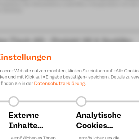
Produktion der Schaubühne Lindenfels in Kooperation mit de
n-Zwickau
zn Tisch #6 - Projekt 46 & Sashiko
achn & ratschn
instellungen
sical-Sommer-Camp 2026
unserer Website nutzen möchten, klicken Sie einfach auf »Alle Cookie
nprogramm JUPZ! Campus
ken und mit Klick auf »Eingabe bestätigen« speichern. Details zu v
Datenschutzerklärung
finden Sie in der
.
Externe
Analytische
Inhalte…
Cookies…
…ermöglichen es Ihnen,
…ermöglichen uns die