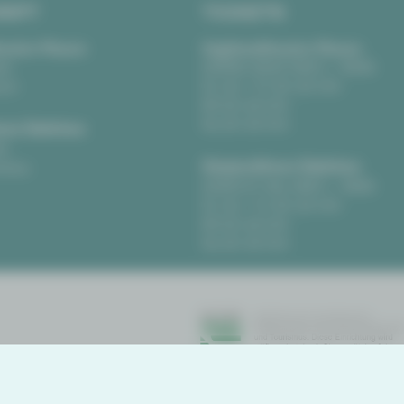
RIFT
TICKETS
eater Plauen
Vogtlandtheater Plauen
tz
[03741] 2813-4847 / -4848
uen
Di, Do + Fr 10–18 Uhr
Mi 10–15 Uhr
Sa 10–13 Uhr
us Zwickau
t
Gewandhaus Zwickau
ckau
[0375] 27 411-4647 / -4648
Di, Do + Fr 10–18 Uhr
Mi 10–15 Uhr
Sa 10–13 Uhr