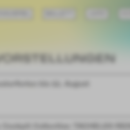
HAUSPIEL
BALLETT
JUPZ!
KO
VORSTELLUNGEN
aterferien bis 11. August
 Cockpit Collective: TACHELES RE