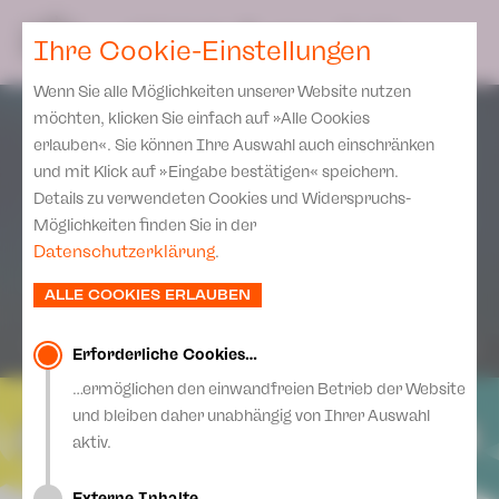
Spielplan
Ensemble
Team
SPIELPLAN
DE
Ihre Cookie-Einstellungen
Philharmonische Konzerte
KARTEN & SERVICE
Aktuelles
Spielstätten Plauen
Philharmonic Plus
Wenn Sie alle Möglichkeiten unserer Website nutzen
JUPZ! Campus
Karten
Spielstätten Zwickau
möchten, klicken Sie einfach auf »Alle Cookies
Kinderkonzerte
Preise 2026/ 27
erlauben«. Sie können Ihre Auswahl auch einschränken
Kontakte
Mobile Schulkonzerte
und mit Klick auf »Eingabe bestätigen« speichern.
Abonnement 2026 /27
Fördervereine
Details zu verwendeten Cookies und Widerspruchs-
Sonderkonzerte
Zusatz-Service
Möglichkeiten finden Sie in der
Freunde & Förderer
Kirchenkonzerte
Datenschutzerklärung
.
Spenden
Institutionelle Förderung
Ensemble
ALLE COOKIES ERLAUBEN
Aktuelles
Jobs
Downloads
Mitmachen
Erforderliche Cookies…
Newsletter
…ermöglichen den einwandfreien Betrieb der Website
Theaterspiel
und bleiben daher unabhängig von Ihrer Auswahl
Merchandise
Erklärung Die Vielen
aktiv.
Presse
Unser Leitbild
Externe Inhalte…