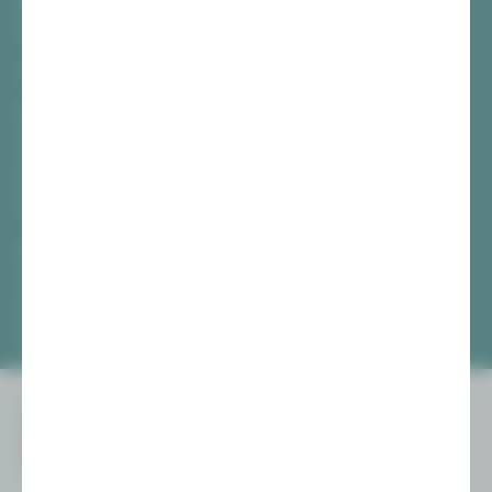
Hauptmarkt
08056 Zwickau
TICKETS
Vogtlandtheater Plauen
[03741] 2813-4847 / -4848
Di, Do + Fr 10–18 Uhr
Mi 10–15 Uhr
Sa 10–13 Uhr
Gewandhaus Zwickau
[0375] 27 411-4647 / -4648
Di, Do + Fr 10–18 Uhr
Mi 10–15 Uhr
Sa 10–13 Uhr