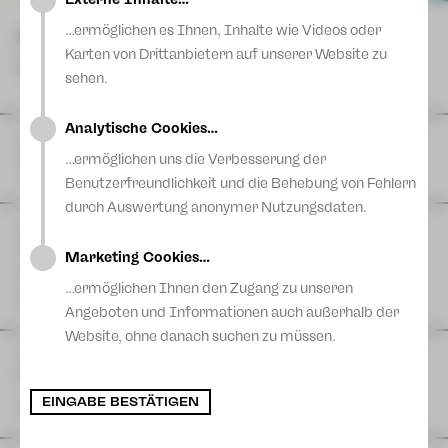
Blog
…ermöglichen es Ihnen, Inhalte wie Videos oder
NÄCHSTE
Karten von Drittanbietern auf unserer Website zu
VORSTELLUNGEN
sehen.
Analytische Cookies…
DI
11
August
|
Theaterferien bis 11. August
…ermöglichen uns die Verbesserung der
Vogtlandtheater
Benutzerfreundlichkeit und die Behebung von Fehlern
durch Auswertung anonymer Nutzungsdaten.
FR
14
August
| 11:00 Uhr
The Cockpit Collective: TACHELES REDEN
Marketing Cookies…
Eine Produktion der Schaubühne Lindenfels in Kooperation
mit dem Theater Plauen-Zwickau
…ermöglichen Ihnen den Zugang zu unseren
Postplatz
Angeboten und Informationen auch außerhalb der
Website, ohne danach suchen zu müssen.
FR
14
August
| 17:00 Uhr
Hutzn Tisch #6 - Projekt 46 & Sashiko
zam machn & ratschn
EINGABE BESTÄTIGEN
Projekt 46