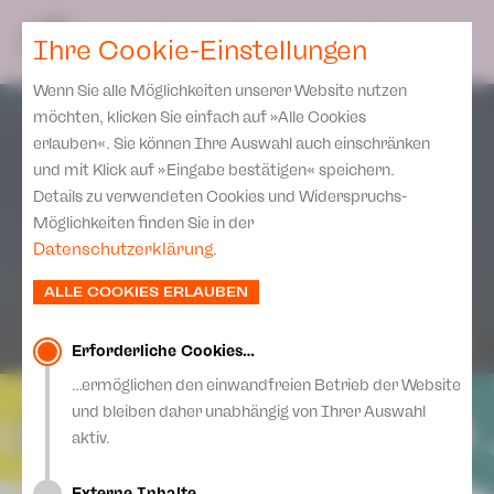
Spielplan
Ensemble
Team
SPIELPLAN
DE
Ihre Cookie-Einstellungen
Philharmonische Konzerte
KARTEN & SERVICE
Aktuelles
Spielstätten Plauen
Philharmonic Plus
Wenn Sie alle Möglichkeiten unserer Website nutzen
JUPZ! Campus
Karten
Spielstätten Zwickau
möchten, klicken Sie einfach auf »Alle Cookies
Kinderkonzerte
Preise 2026/ 27
erlauben«. Sie können Ihre Auswahl auch einschränken
Kontakte
Mobile Schulkonzerte
und mit Klick auf »Eingabe bestätigen« speichern.
Abonnement 2026 /27
Fördervereine
Details zu verwendeten Cookies und Widerspruchs-
Sonderkonzerte
Zusatz-Service
Möglichkeiten finden Sie in der
Freunde & Förderer
Kirchenkonzerte
Datenschutzerklärung
.
Spenden
Institutionelle Förderung
Ensemble
ALLE COOKIES ERLAUBEN
Aktuelles
Jobs
Downloads
Mitmachen
Erforderliche Cookies…
Newsletter
…ermöglichen den einwandfreien Betrieb der Website
Theaterspiel
und bleiben daher unabhängig von Ihrer Auswahl
Merchandise
Erklärung Die Vielen
aktiv.
Presse
Unser Leitbild
Externe Inhalte…