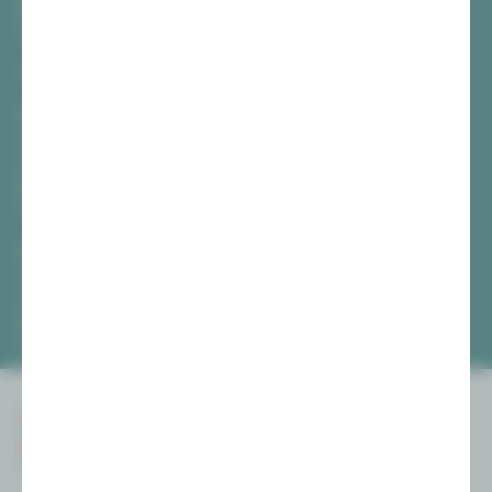
Hauptmarkt
08056 Zwickau
TICKETS
Vogtlandtheater Plauen
[03741] 2813-4847 / -4848
Di, Do + Fr 10–18 Uhr
Mi 10–15 Uhr
Sa 10–13 Uhr
Gewandhaus Zwickau
[0375] 27 411-4647 / -4648
Di, Do + Fr 10–18 Uhr
Mi 10–15 Uhr
Sa 10–13 Uhr