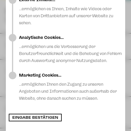
Blog
…ermöglichen es Ihnen, Inhalte wie Videos oder
NÄCHSTE
Karten von Drittanbietern auf unserer Website zu
VORSTELLUNGEN
sehen.
Analytische Cookies…
DI
11
August
|
Theaterferien bis 11. August
…ermöglichen uns die Verbesserung der
Vogtlandtheater
Benutzerfreundlichkeit und die Behebung von Fehlern
durch Auswertung anonymer Nutzungsdaten.
FR
14
August
| 11:00 Uhr
The Cockpit Collective: TACHELES REDEN
Marketing Cookies…
Eine Produktion der Schaubühne Lindenfels in Kooperation
mit dem Theater Plauen-Zwickau
…ermöglichen Ihnen den Zugang zu unseren
Postplatz
Angeboten und Informationen auch außerhalb der
Website, ohne danach suchen zu müssen.
FR
14
August
| 17:00 Uhr
Hutzn Tisch #6 - Projekt 46 & Sashiko
zam machn & ratschn
EINGABE BESTÄTIGEN
Projekt 46