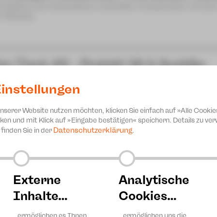
Produktion der Schaubühne Lindenfels in Kooperation mit de
n-Zwickau
zn Tisch #6 - Projekt 46 & Sashiko
achn & ratschn
instellungen
sical-Sommer-Camp 2026
unserer Website nutzen möchten, klicken Sie einfach auf »Alle Cookie
nprogramm JUPZ! Campus
ken und mit Klick auf »Eingabe bestätigen« speichern. Details zu v
Datenschutzerklärung
finden Sie in der
.
Externe
Analytische
Inhalte…
Cookies…
…ermöglichen es Ihnen,
…ermöglichen uns die