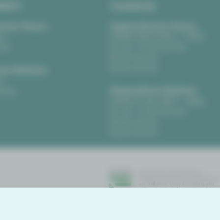
RIFT
TICKETS
eater Plauen
Vogtlandtheater Plauen
tz
[03741] 2813-4847 / -4848
uen
Di, Do + Fr 10–18 Uhr
Mi 10–15 Uhr
Sa 10–13 Uhr
us Zwickau
t
Gewandhaus Zwickau
ckau
[0375] 27 411-4647 / -4648
Di, Do + Fr 10–18 Uhr
Mi 10–15 Uhr
Sa 10–13 Uhr