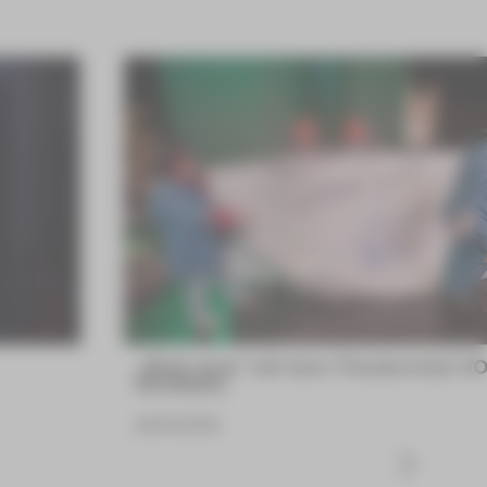
„Bloß weg“ mit dem Theaterclub V
NORMAL
16.06.2026