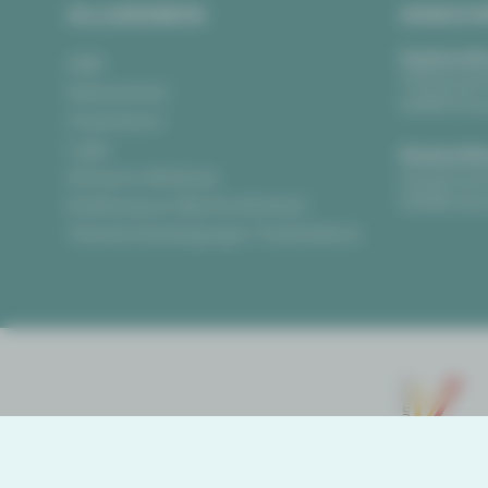
ALLGEMEIN
ANSCH
Vogtlandth
AGB
Theaterpla
Datenschutz
08523 Pla
Impressum
Login
Gewandha
Anonyme Meldung
Hauptmark
08056 Zwi
Erklärung zur Barrierefreiheit
Teilnahmebedingungen Ticketlotterie