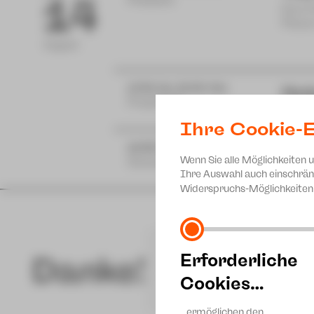
14
Postplatz
Eine 
Plaue
August
17:00 bis 19:00 Uhr
Hut
Projekt 46
zam m
Ihre Cookie-E
18:30 Uhr
Mu
Wenn Sie alle Möglichkeiten 
Gewandhaus
Ferie
Ihre Auswahl auch einschrän
Widerspruchs-Möglichkeiten 
Erforderliche
Danke!
Cookies…
…ermöglichen den