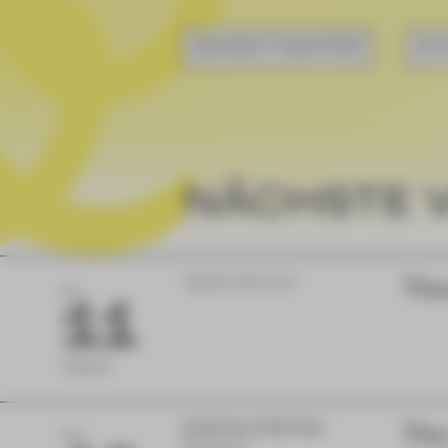
MUSIKTHEATER
SC
NÄCHSTE 
Vogtlandtheater
The
DI
11
August
11:00 bis 17:00 Uhr
The
FR