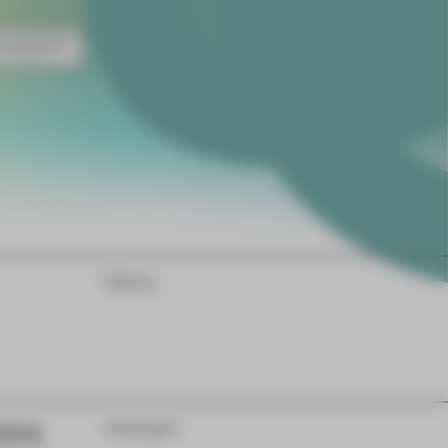
NZERT
Extras
DEN
Gastspiel