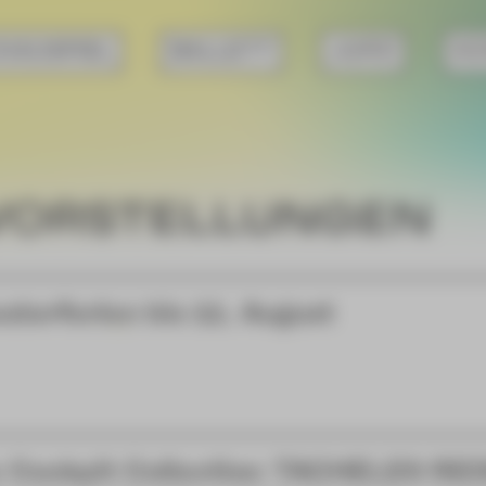
HAUSPIEL
BALLETT
JUPZ!
KO
VORSTELLUNGEN
aterferien bis 11. August
 Cockpit Collective: TACHELES RE