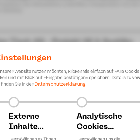
Produktion der Schaubühne Lindenfels in Kooperation mit de
n-Zwickau
zn Tisch #6 - Projekt 46 & Sashiko
achn & ratschn
instellungen
sical-Sommer-Camp 2026
unserer Website nutzen möchten, klicken Sie einfach auf »Alle Cookie
nprogramm JUPZ! Campus
ken und mit Klick auf »Eingabe bestätigen« speichern. Details zu v
Datenschutzerklärung
finden Sie in der
.
Externe
Analytische
Inhalte…
Cookies…
…ermöglichen es Ihnen,
…ermöglichen uns die