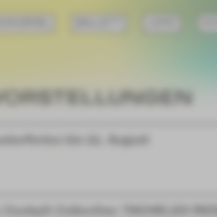
HAUSPIEL
BALLETT
JUPZ!
KO
VORSTELLUNGEN
aterferien bis 11. August
 Cockpit Collective: TACHELES RE