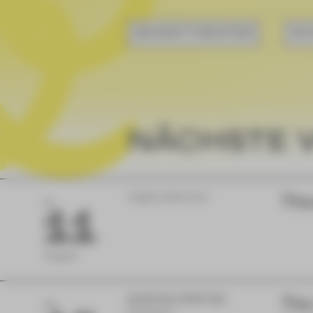
MUSIKTHEATER
SC
NÄCHSTE 
Vogtlandtheater
The
DI
11
August
11:00 bis 17:00 Uhr
The
FR