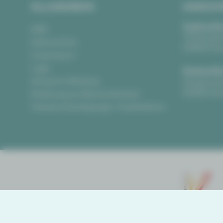
ALLGEMEIN
ANSCH
Vogtlandth
AGB
Theaterpla
Datenschutz
08523 Pla
Impressum
Login
Gewandha
Anonyme Meldung
Hauptmark
08056 Zwi
Erklärung zur Barrierefreiheit
Teilnahmebedingungen Ticketlotterie