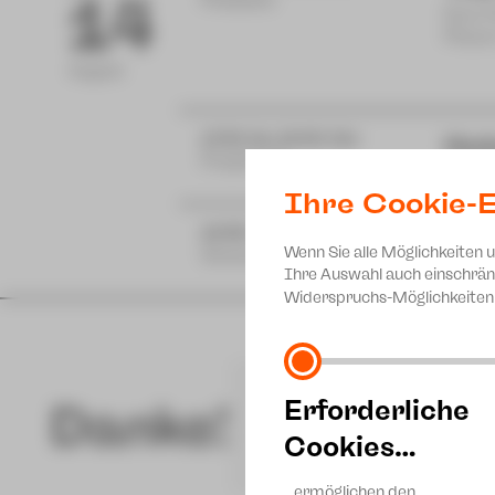
14
Postplatz
Eine 
Plaue
August
17:00 bis 19:00 Uhr
Hut
Projekt 46
zam m
Ihre Cookie-E
18:30 Uhr
Mu
Wenn Sie alle Möglichkeiten 
Gewandhaus
Ferie
Ihre Auswahl auch einschrän
Widerspruchs-Möglichkeiten 
Erforderliche
Danke!
Cookies…
…ermöglichen den