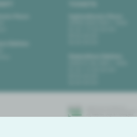
RIFT
TICKETS
eater Plauen
Vogtlandtheater Plauen
tz
[03741] 2813-4847 / -4848
uen
Di, Do + Fr 10–18 Uhr
Mi 10–15 Uhr
Sa 10–13 Uhr
us Zwickau
t
Gewandhaus Zwickau
ckau
[0375] 27 411-4647 / -4648
Di, Do + Fr 10–18 Uhr
Mi 10–15 Uhr
Sa 10–13 Uhr