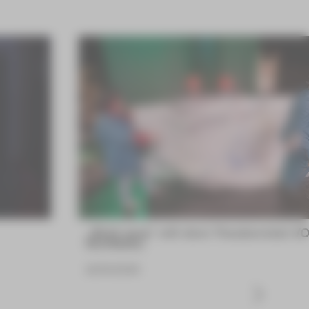
„Bloß weg“ mit dem Theaterclub V
NORMAL
16.06.2026