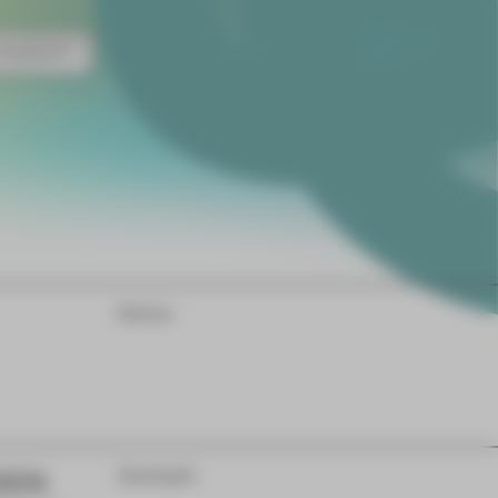
NZERT
Extras
DEN
Gastspiel