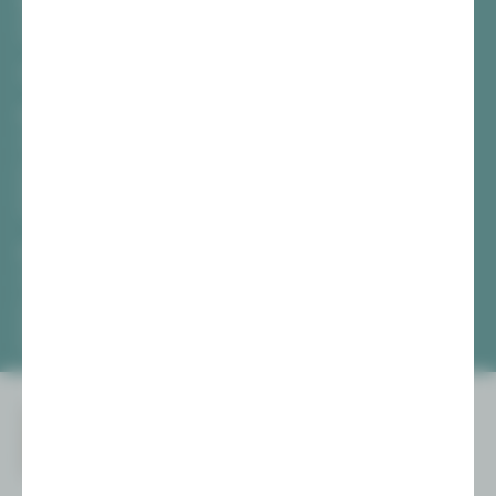
Hauptmarkt
08056 Zwickau
TICKETS
Vogtlandtheater Plauen
[03741] 2813-4847 / -4848
Di, Do + Fr 10–18 Uhr
Mi 10–15 Uhr
Sa 10–13 Uhr
Gewandhaus Zwickau
[0375] 27 411-4647 / -4648
Di, Do + Fr 10–18 Uhr
Mi 10–15 Uhr
Sa 10–13 Uhr