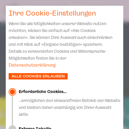
Spielplan
Ensemble
Team
SPIELPLAN
DE
Ihre Cookie-Einstellungen
Philharmonische Konzerte
KARTEN & SERVICE
Aktuelles
Spielstätten Plauen
Philharmonic Plus
Wenn Sie alle Möglichkeiten unserer Website nutzen
JUPZ! Campus
Karten
Spielstätten Zwickau
möchten, klicken Sie einfach auf »Alle Cookies
Kinderkonzerte
Preise 2026/ 27
erlauben«. Sie können Ihre Auswahl auch einschränken
Kontakte
Mobile Schulkonzerte
und mit Klick auf »Eingabe bestätigen« speichern.
Abonnement 2026 /27
Fördervereine
Details zu verwendeten Cookies und Widerspruchs-
Sonderkonzerte
Zusatz-Service
Möglichkeiten finden Sie in der
Freunde & Förderer
Kirchenkonzerte
Datenschutzerklärung
.
Spenden
Institutionelle Förderung
Ensemble
ALLE COOKIES ERLAUBEN
Aktuelles
Jobs
Downloads
Mitmachen
Erforderliche Cookies…
Newsletter
…ermöglichen den einwandfreien Betrieb der Website
Theaterspiel
und bleiben daher unabhängig von Ihrer Auswahl
Merchandise
Erklärung Die Vielen
aktiv.
Presse
Unser Leitbild
Externe Inhalte…