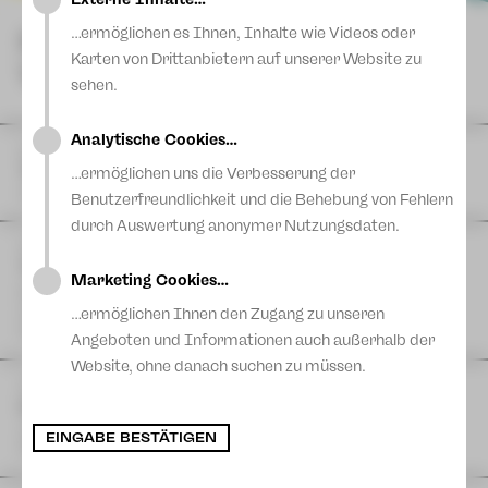
Blog
…ermöglichen es Ihnen, Inhalte wie Videos oder
NÄCHSTE
Karten von Drittanbietern auf unserer Website zu
VORSTELLUNGEN
sehen.
Analytische Cookies…
DI
11
August
|
Theaterferien bis 11. August
…ermöglichen uns die Verbesserung der
Vogtlandtheater
Benutzerfreundlichkeit und die Behebung von Fehlern
durch Auswertung anonymer Nutzungsdaten.
FR
14
August
| 11:00 Uhr
The Cockpit Collective: TACHELES REDEN
Marketing Cookies…
Eine Produktion der Schaubühne Lindenfels in Kooperation
mit dem Theater Plauen-Zwickau
…ermöglichen Ihnen den Zugang zu unseren
Postplatz
Angeboten und Informationen auch außerhalb der
Website, ohne danach suchen zu müssen.
FR
14
August
| 17:00 Uhr
Hutzn Tisch #6 - Projekt 46 & Sashiko
zam machn & ratschn
EINGABE BESTÄTIGEN
Projekt 46