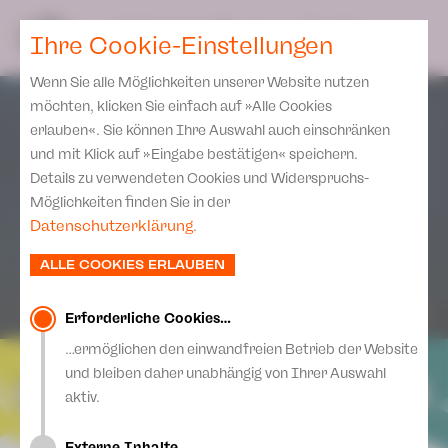
Spielplan
Ensemble
Team
SPIELPLAN
DE
Ihre Cookie-Einstellungen
Philharmonische Konzerte
KARTEN & SERVICE
Aktuelles
Spielstätten Plauen
Philharmonic Plus
Wenn Sie alle Möglichkeiten unserer Website nutzen
JUPZ! Campus
Karten
Spielstätten Zwickau
möchten, klicken Sie einfach auf »Alle Cookies
Kinderkonzerte
Preise 2026/ 27
erlauben«. Sie können Ihre Auswahl auch einschränken
Kontakte
Mobile Schulkonzerte
und mit Klick auf »Eingabe bestätigen« speichern.
Abonnement 2026 /27
Fördervereine
Details zu verwendeten Cookies und Widerspruchs-
Sonderkonzerte
Zusatz-Service
Möglichkeiten finden Sie in der
Freunde & Förderer
Kirchenkonzerte
Datenschutzerklärung
.
Spenden
Institutionelle Förderung
Ensemble
ALLE COOKIES ERLAUBEN
Aktuelles
Jobs
Downloads
Mitmachen
Erforderliche Cookies…
Newsletter
…ermöglichen den einwandfreien Betrieb der Website
Theaterspiel
und bleiben daher unabhängig von Ihrer Auswahl
Merchandise
Erklärung Die Vielen
aktiv.
Presse
Unser Leitbild
Externe Inhalte…