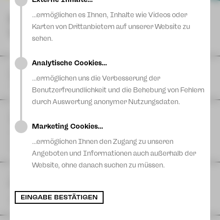
Blog
…ermöglichen es Ihnen, Inhalte wie Videos oder
NÄCHSTE
Karten von Drittanbietern auf unserer Website zu
VORSTELLUNGEN
sehen.
Analytische Cookies…
DI
11
August
|
Theaterferien bis 11. August
…ermöglichen uns die Verbesserung der
Vogtlandtheater
Benutzerfreundlichkeit und die Behebung von Fehlern
durch Auswertung anonymer Nutzungsdaten.
FR
14
August
| 11:00 Uhr
The Cockpit Collective: TACHELES REDEN
Marketing Cookies…
Eine Produktion der Schaubühne Lindenfels in Kooperation
mit dem Theater Plauen-Zwickau
…ermöglichen Ihnen den Zugang zu unseren
Postplatz
Angeboten und Informationen auch außerhalb der
Website, ohne danach suchen zu müssen.
FR
14
August
| 17:00 Uhr
Hutzn Tisch #6 - Projekt 46 & Sashiko
zam machn & ratschn
EINGABE BESTÄTIGEN
Projekt 46