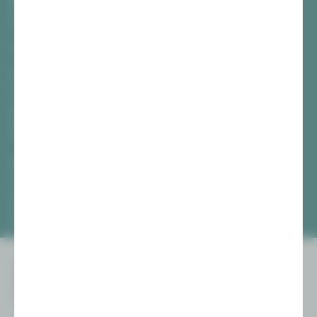
Hauptmarkt
08056 Zwickau
TICKETS
Vogtlandtheater Plauen
[03741] 2813-4847 / -4848
Di, Do + Fr 10–18 Uhr
Mi 10–15 Uhr
Sa 10–13 Uhr
Gewandhaus Zwickau
[0375] 27 411-4647 / -4648
Di, Do + Fr 10–18 Uhr
Mi 10–15 Uhr
Sa 10–13 Uhr