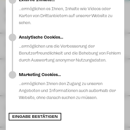
Blog
…ermöglichen es Ihnen, Inhalte wie Videos oder
NÄCHSTE
Karten von Drittanbietern auf unserer Website zu
VORSTELLUNGEN
sehen.
Analytische Cookies…
DI
11
August
|
Theaterferien bis 11. August
…ermöglichen uns die Verbesserung der
Vogtlandtheater
Benutzerfreundlichkeit und die Behebung von Fehlern
durch Auswertung anonymer Nutzungsdaten.
FR
14
August
| 11:00 Uhr
The Cockpit Collective: TACHELES REDEN
Marketing Cookies…
Eine Produktion der Schaubühne Lindenfels in Kooperation
mit dem Theater Plauen-Zwickau
…ermöglichen Ihnen den Zugang zu unseren
Postplatz
Angeboten und Informationen auch außerhalb der
Website, ohne danach suchen zu müssen.
FR
14
August
| 17:00 Uhr
Hutzn Tisch #6 - Projekt 46 & Sashiko
zam machn & ratschn
EINGABE BESTÄTIGEN
Projekt 46