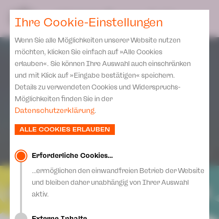
Spielplan
Ensemble
Team
SPIELPLAN
DE
Ihre Cookie-Einstellungen
Philharmonische Konzerte
KARTEN & SERVICE
Aktuelles
Spielstätten Plauen
Philharmonic Plus
Wenn Sie alle Möglichkeiten unserer Website nutzen
JUPZ! Campus
Karten
Spielstätten Zwickau
möchten, klicken Sie einfach auf »Alle Cookies
Kinderkonzerte
Preise 2026/ 27
erlauben«. Sie können Ihre Auswahl auch einschränken
Kontakte
Mobile Schulkonzerte
und mit Klick auf »Eingabe bestätigen« speichern.
Abonnement 2026 /27
Fördervereine
Details zu verwendeten Cookies und Widerspruchs-
Sonderkonzerte
Zusatz-Service
Möglichkeiten finden Sie in der
Freunde & Förderer
Kirchenkonzerte
Datenschutzerklärung
.
Spenden
Institutionelle Förderung
Ensemble
ALLE COOKIES ERLAUBEN
Aktuelles
Jobs
Downloads
Mitmachen
Erforderliche Cookies…
Newsletter
…ermöglichen den einwandfreien Betrieb der Website
Theaterspiel
und bleiben daher unabhängig von Ihrer Auswahl
Merchandise
Erklärung Die Vielen
aktiv.
Presse
Unser Leitbild
Externe Inhalte…