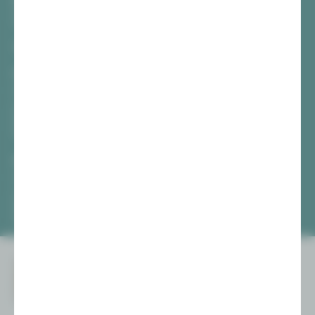
Hauptmarkt
08056 Zwickau
TICKETS
Vogtlandtheater Plauen
[03741] 2813-4847 / -4848
Di, Do + Fr 10–18 Uhr
Mi 10–15 Uhr
Sa 10–13 Uhr
Gewandhaus Zwickau
[0375] 27 411-4647 / -4648
Di, Do + Fr 10–18 Uhr
Mi 10–15 Uhr
Sa 10–13 Uhr