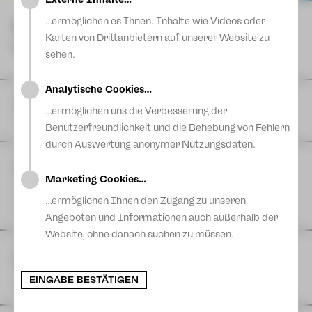
Blog
…ermöglichen es Ihnen, Inhalte wie Videos oder
NÄCHSTE
Karten von Drittanbietern auf unserer Website zu
VORSTELLUNGEN
sehen.
Analytische Cookies…
DI
11
August
|
Theaterferien bis 11. August
…ermöglichen uns die Verbesserung der
Vogtlandtheater
Benutzerfreundlichkeit und die Behebung von Fehlern
durch Auswertung anonymer Nutzungsdaten.
FR
14
August
| 11:00 Uhr
The Cockpit Collective: TACHELES REDEN
Marketing Cookies…
Eine Produktion der Schaubühne Lindenfels in Kooperation
mit dem Theater Plauen-Zwickau
…ermöglichen Ihnen den Zugang zu unseren
Postplatz
Angeboten und Informationen auch außerhalb der
Website, ohne danach suchen zu müssen.
FR
14
August
| 17:00 Uhr
Hutzn Tisch #6 - Projekt 46 & Sashiko
zam machn & ratschn
EINGABE BESTÄTIGEN
Projekt 46