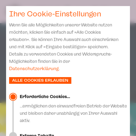
Spielplan
Ensemble
Team
SPIELPLAN
DE
Ihre Cookie-Einstellungen
Philharmonische Konzerte
KARTEN & SERVICE
Aktuelles
Spielstätten Plauen
Philharmonic Plus
Wenn Sie alle Möglichkeiten unserer Website nutzen
JUPZ! Campus
Karten
Spielstätten Zwickau
möchten, klicken Sie einfach auf »Alle Cookies
Kinderkonzerte
Preise 2026/ 27
erlauben«. Sie können Ihre Auswahl auch einschränken
Kontakte
Mobile Schulkonzerte
und mit Klick auf »Eingabe bestätigen« speichern.
Abonnement 2026 /27
Fördervereine
Details zu verwendeten Cookies und Widerspruchs-
Sonderkonzerte
Zusatz-Service
Möglichkeiten finden Sie in der
Freunde & Förderer
Kirchenkonzerte
Datenschutzerklärung
.
Spenden
Institutionelle Förderung
Ensemble
ALLE COOKIES ERLAUBEN
Aktuelles
Jobs
Downloads
Mitmachen
Erforderliche Cookies…
Newsletter
…ermöglichen den einwandfreien Betrieb der Website
Theaterspiel
und bleiben daher unabhängig von Ihrer Auswahl
Merchandise
Erklärung Die Vielen
aktiv.
Presse
Unser Leitbild
Externe Inhalte…