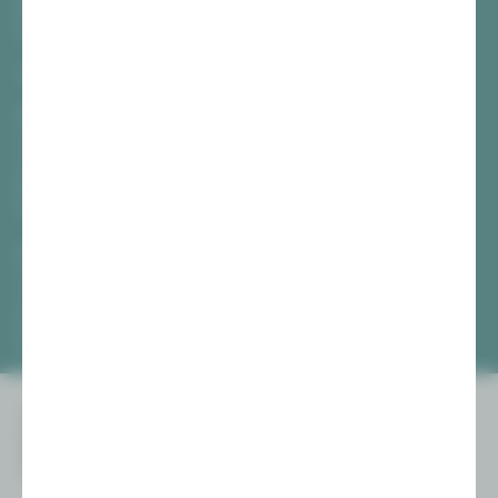
Hauptmarkt
08056 Zwickau
TICKETS
Vogtlandtheater Plauen
[03741] 2813-4847 / -4848
Di, Do + Fr 10–18 Uhr
Mi 10–15 Uhr
Sa 10–13 Uhr
Gewandhaus Zwickau
[0375] 27 411-4647 / -4648
Di, Do + Fr 10–18 Uhr
Mi 10–15 Uhr
Sa 10–13 Uhr