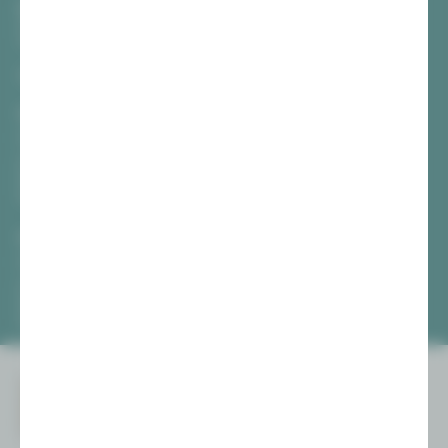
Gewandhaus Zwickau
Hauptmarkt
08056 Zwickau
TICKETS
Vogtlandtheater Plauen
[03741] 2813-4847 / -4848
Di, Do + Fr 10–18 Uhr
Mi 10–15 Uhr
Sa 10–13 Uhr
Gewandhaus Zwickau
[0375] 27 411-4647 / -4648
Di, Do + Fr 10–18 Uhr
Mi 10–15 Uhr
Sa 10–13 Uhr