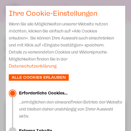
Spielplan
Ensemble
Team
SPIELPLAN
DE
Ihre Cookie-Einstellungen
Philharmonische Konzerte
KARTEN & SERVICE
Aktuelles
Spielstätten Plauen
Philharmonic Plus
Wenn Sie alle Möglichkeiten unserer Website nutzen
JUPZ! Campus
Karten
zurück
Spielstätten Zwickau
möchten, klicken Sie einfach auf »Alle Cookies
Kinderkonzerte
Preise 2026/ 27
Claras Literarische
erlauben«. Sie können Ihre Auswahl auch einschränken
Kontakte
Mobile Schulkonzerte
und mit Klick auf »Eingabe bestätigen« speichern.
Kammermusik - "Ich
Abonnement 2026 /27
Fördervereine
Details zu verwendeten Cookies und Widerspruchs-
Sonderkonzerte
suche die blaue Blume"
Zusatz-Service
Möglichkeiten finden Sie in der
Freunde & Förderer
Kirchenkonzerte
Datenschutzerklärung
.
03.Mai 2024
Spenden
Institutionelle Förderung
Ensemble
ALLE COOKIES ERLAUBEN
Aktuelles
Jobs
Downloads
Mitmachen
Erforderliche Cookies…
Newsletter
…ermöglichen den einwandfreien Betrieb der Website
Theaterspiel
Videos von Youtube anzeigen?
und bleiben daher unabhängig von Ihrer Auswahl
Merchandise
Erklärung Die Vielen
Mehr Informationen erhalten Sie in unserer
aktiv.
Datenschutzerklärung.
Presse
Unser Leitbild
Externe Inhalte…