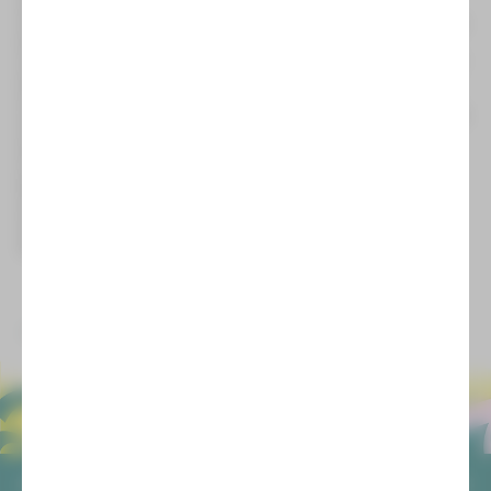
erotisches Abenteuer, währenddessen sie sich um die
Verwirklichung ihres Plans kümmert. Dass zur selben Zeit das
letzte Bergwerk der Region geschlossen werden und am
nächsten Morgen die große 1.Mai Demonstration stattfinden
soll, interessiert sie ebenso wenig wie die anderen Gäste. Die
Zeiten sind anders. Alle sind auf der gierigen Suche nach Sex,
Liebe und nach Geld. Eine Walpurgisnacht in Zeiten verlorener
Utopien.
Seid dabei, bei unserer Uraufführung! Premiere in Plauen ist
am 22.4., in Zwickau am 2.6.!
Wer noch mehr Einblicke haben möchte, ist herzlich
eingeladen zur Öffentlichen Probe - heute, 19 Uhr im
Vogtlandtheater. In Zwickau laden wir Euch zur Matinee am
27.5. ins Gewandhaus-Foyer. Der Eintritt dafür ist frei.
zurück
ALLGEMEIN