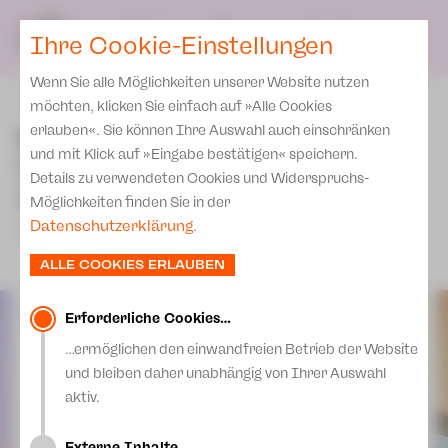
Spielplan
Ensemble
Team
SPIELPLAN
DE
Ihre Cookie-Einstellungen
Philharmonische Konzerte
KARTEN & SERVICE
Aktuelles
Spielstätten Plauen
Philharmonic Plus
Wenn Sie alle Möglichkeiten unserer Website nutzen
JUPZ! Campus
Karten
zurück
Spielstätten Zwickau
möchten, klicken Sie einfach auf »Alle Cookies
Kinderkonzerte
Preise 2026/ 27
Erste Fotos unserer
erlauben«. Sie können Ihre Auswahl auch einschränken
Kontakte
Mobile Schulkonzerte
und mit Klick auf »Eingabe bestätigen« speichern.
Uraufführung "Zinnwald" -
Abonnement 2026 /27
Fördervereine
Details zu verwendeten Cookies und Widerspruchs-
Sonderkonzerte
18. April 2023
Zusatz-Service
Möglichkeiten finden Sie in der
Freunde & Förderer
Kirchenkonzerte
Datenschutzerklärung
.
18.April 2023
Spenden
Institutionelle Förderung
Ensemble
ALLE COOKIES ERLAUBEN
Aktuelles
Jobs
Downloads
Mitmachen
Erforderliche Cookies…
Newsletter
…ermöglichen den einwandfreien Betrieb der Website
Theaterspiel
und bleiben daher unabhängig von Ihrer Auswahl
Merchandise
Erklärung Die Vielen
aktiv.
Presse
Unser Leitbild
Externe Inhalte…