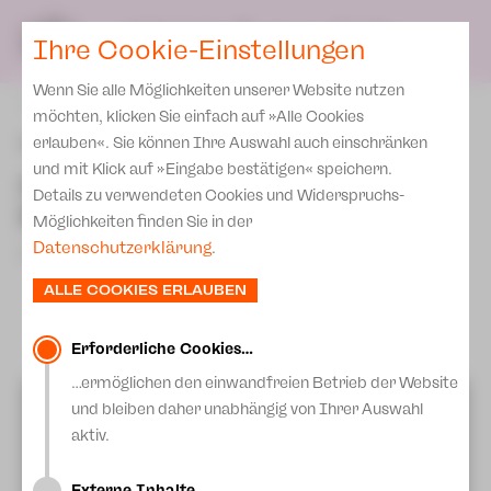
Spielplan
Ensemble
Team
SPIELPLAN
DE
Ihre Cookie-Einstellungen
Philharmonische Konzerte
KARTEN & SERVICE
Aktuelles
Spielstätten Plauen
Philharmonic Plus
Wenn Sie alle Möglichkeiten unserer Website nutzen
JUPZ! Campus
Karten
zurück
Spielstätten Zwickau
möchten, klicken Sie einfach auf »Alle Cookies
Kinderkonzerte
Preise 2026/ 27
"Manon Lescaut" - hinter
erlauben«. Sie können Ihre Auswahl auch einschränken
Kontakte
Mobile Schulkonzerte
und mit Klick auf »Eingabe bestätigen« speichern.
den Kulissen bei der
Abonnement 2026 /27
Fördervereine
Details zu verwendeten Cookies und Widerspruchs-
Sonderkonzerte
Klavierhauptprobe
Zusatz-Service
Möglichkeiten finden Sie in der
Freunde & Förderer
Kirchenkonzerte
Datenschutzerklärung
.
17.April 2023
Spenden
Institutionelle Förderung
Ensemble
ALLE COOKIES ERLAUBEN
Aktuelles
Jobs
Downloads
Mitmachen
Erforderliche Cookies…
Newsletter
…ermöglichen den einwandfreien Betrieb der Website
Theaterspiel
Videos von Youtube anzeigen?
und bleiben daher unabhängig von Ihrer Auswahl
Merchandise
Erklärung Die Vielen
Mehr Informationen erhalten Sie in unserer
aktiv.
Datenschutzerklärung.
Presse
Unser Leitbild
Externe Inhalte…