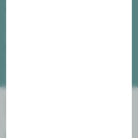
TICKETS
Vogtlandtheater Plauen
[03741] 2813-4847 / -4848
Di, Do + Fr 10–18 Uhr
Mi 10–15 Uhr
Sa 10–13 Uhr
Gewandhaus Zwickau
[0375] 27 411-4647 / -4648
Di, Do + Fr 10–18 Uhr
Mi 10–15 Uhr
Sa 10–13 Uhr