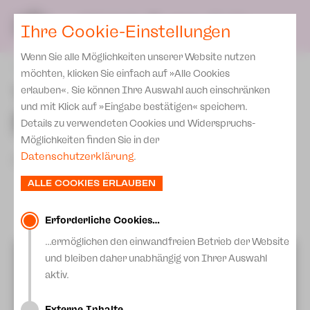
Spielplan
Ensemble
Team
SPIELPLAN
DE
Ihre Cookie-Einstellungen
Philharmonische Konzerte
KARTEN & SERVICE
Aktuelles
Spielstätten Plauen
Philharmonic Plus
Wenn Sie alle Möglichkeiten unserer Website nutzen
JUPZ! Campus
Karten
zurück
Spielstätten Zwickau
möchten, klicken Sie einfach auf »Alle Cookies
Kinderkonzerte
Preise 2026/ 27
Tanz ganz pur und live
erlauben«. Sie können Ihre Auswahl auch einschränken
Kontakte
Mobile Schulkonzerte
und mit Klick auf »Eingabe bestätigen« speichern.
gespielte Klavierwerke -
Abonnement 2026 /27
Fördervereine
Details zu verwendeten Cookies und Widerspruchs-
Sonderkonzerte
"Schumann!"
Zusatz-Service
Möglichkeiten finden Sie in der
Freunde & Förderer
Kirchenkonzerte
Datenschutzerklärung
.
19.Oktober 2023
Spenden
Institutionelle Förderung
Ensemble
ALLE COOKIES ERLAUBEN
Aktuelles
Jobs
Downloads
Mitmachen
Erforderliche Cookies…
Newsletter
…ermöglichen den einwandfreien Betrieb der Website
Theaterspiel
Videos von Youtube anzeigen?
und bleiben daher unabhängig von Ihrer Auswahl
Merchandise
Erklärung Die Vielen
Mehr Informationen erhalten Sie in unserer
aktiv.
Datenschutzerklärung.
Presse
Unser Leitbild
Externe Inhalte…