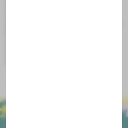
Commedia dell’arte wie Pierrot und Harlekin, die
Komponisten Frédéric Chopin und Niccolò Paganini, die
Komponistin und spätere Ehefrau Clara Wieck (als Chiarina)
sowie sich selbst.
Ohne ein Handlungsballett im ursprünglichen Sinn zu sein,
werden im Laufe des Abends in vielen kleinen Geschichten die
Bewegung und die Musik im Mittelpunkt stehen.
Nachdem in der Spielzeit 2022/23 das Musiktheater sich im
»Schumann Open« dem großen Sohn der Stadt Zwickau
verschrieben hat, widmet nun die Ballettsparte dem
Komponisten einen eigenen Tanzabend.
Am Freitag, 20. Oktober, 19:30 Uhr feiern wir Premiere im
Zwickauer Gewandhaus, in Plauen ist am Samstag, 4.
November im Vogtlandtheater die Premiere zu erleben.
zurück
ALLGEMEIN