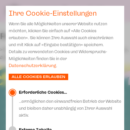
Team
SPIELPLAN
DE
Ihre Cookie-Einstellungen
KARTEN & SERVICE
Spielstätten Plauen
Wenn Sie alle Möglichkeiten unserer Website nutzen
Karten
Spielstätten Zwickau
möchten, klicken Sie einfach auf »Alle Cookies
Fehler
Preise 2026/ 27
erlauben«. Sie können Ihre Auswahl auch einschränken
Kontakte
und mit Klick auf »Eingabe bestätigen« speichern.
Abonnement 2026 /27
>Die gewählte Vorstellung konnte nicht gefunden werden.
Fördervereine
Details zu verwendeten Cookies und Widerspruchs-
zurück
Zusatz-Service
Möglichkeiten finden Sie in der
Freunde & Förderer
Datenschutzerklärung
.
Spenden
Institutionelle Förderung
ALLE COOKIES ERLAUBEN
Aktuelles
Jobs
Downloads
Mitmachen
Erforderliche Cookies…
ALLGEMEIN
Newsletter
…ermöglichen den einwandfreien Betrieb der Website
Theaterspiel
AGB
und bleiben daher unabhängig von Ihrer Auswahl
Merchandise
SOCIAL MEDIA
Datenschutz
Erklärung Die Vielen
aktiv.
Impressum
Presse
Facebook
Unser Leitbild
Login
ANSCHRIFT
Externe Inhalte…