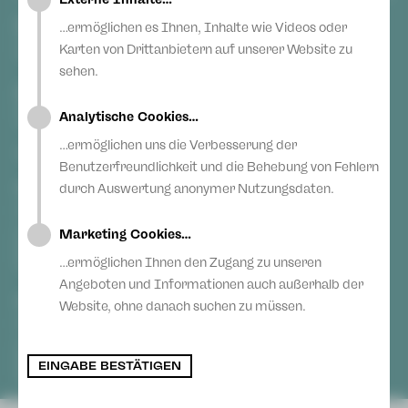
Youtube
Blog
Anonyme Meldung
Erklärung zur Barrierefreiheit
Instagram
Vogtlandtheater Plauen
…ermöglichen es Ihnen, Inhalte wie Videos oder
Theaterplatz
Teilnahmebedingungen Ticketlotterie
Blog
Karten von Drittanbietern auf unserer Website zu
08523 Plauen
sehen.
Gewandhaus Zwickau
Hauptmarkt
Analytische Cookies…
08056 Zwickau
…ermöglichen uns die Verbesserung der
TICKETS
Benutzerfreundlichkeit und die Behebung von Fehlern
durch Auswertung anonymer Nutzungsdaten.
Vogtlandtheater Plauen
[03741] 2813-4847 / -4848
Di, Do + Fr 10–18 Uhr
Marketing Cookies…
Mi 10–15 Uhr
…ermöglichen Ihnen den Zugang zu unseren
Sa 10–13 Uhr
Angeboten und Informationen auch außerhalb der
Gewandhaus Zwickau
Website, ohne danach suchen zu müssen.
[0375] 27 411-4647 / -4648
Di, Do + Fr 10–18 Uhr
Mi 10–15 Uhr
EINGABE BESTÄTIGEN
Sa 10–13 Uhr