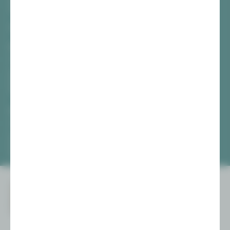
Hauptmarkt
08056 Zwickau
TICKETS
Vogtlandtheater Plauen
[03741] 2813-4847 / -4848
Di, Do + Fr 10–18 Uhr
Mi 10–15 Uhr
Sa 10–13 Uhr
Gewandhaus Zwickau
[0375] 27 411-4647 / -4648
Di, Do + Fr 10–18 Uhr
Mi 10–15 Uhr
Sa 10–13 Uhr