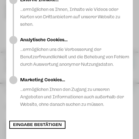
Blog
Familie!
Musikalische Leitung
Leo Siberski
…ermöglichen es Ihnen, Inhalte wie Videos oder
Text und Regie
Juri Tetzlaff
Karten von Drittanbietern auf unserer Website zu
Musik
Modest Mussorgsky
sehen.
Analytische Cookies…
…ermöglichen uns die Verbesserung der
Benutzerfreundlichkeit und die Behebung von Fehlern
Mi 28 Okt
|
10:00 Uhr
Karten
durch Auswertung anonymer Nutzungsdaten.
Gewandhaus
Zwickau
Marketing Cookies…
…ermöglichen Ihnen den Zugang zu unseren
So 01 Nov
|
15:00 Uhr
Karten
Gewandhaus
Angeboten und Informationen auch außerhalb der
Zwickau
Website, ohne danach suchen zu müssen.
Mehr Termine
So 08 Nov
|
15:00 Uhr
Karten
Kontakt Plauen
EINGABE BESTÄTIGEN
Vogtlandtheater
[03741] 2813-4847/-4848
Kartentelefon
Plauen
service-plauen@theater-plauen-zwickau.de
E-Mail