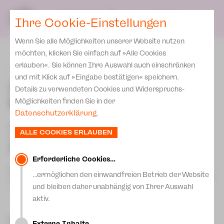
Team
SPIELPLAN
DE
Ihre Cookie-Einstellungen
KARTEN & SERVICE
Spielstätten Plauen
Wenn Sie alle Möglichkeiten unserer Website nutzen
Karten
Spielstätten Zwickau
möchten, klicken Sie einfach auf »Alle Cookies
Preise 2026/ 27
erlauben«. Sie können Ihre Auswahl auch einschränken
zurück
Kontakte
und mit Klick auf »Eingabe bestätigen« speichern.
Abonnement 2026 /27
7. Philharmonisches
Fördervereine
Details zu verwendeten Cookies und Widerspruchs-
Konzert: Große Formate
Zusatz-Service
Möglichkeiten finden Sie in der
Freunde & Förderer
Datenschutzerklärung
.
Spenden
Institutionelle Förderung
Leif Segerstam
Sinfonie Nr. 159 »Sharing Visions with
ALLE COOKIES ERLAUBEN
Visitors«
Aktuelles
Jobs
Jan Koetsier
Concertino
Modest Mussorgsky
»Bilder einer Ausstellung«
Downloads
Mitmachen
Erforderliche Cookies…
2022 gewann der französische Tubist Florian Wielgosik den
Newsletter
…ermöglichen den einwandfreien Betrieb der Website
Internationalen Instrumentalwettbewerb in Markneukirchen
Theaterspiel
im Fach Tuba – Grund genug, dieses außergewöhnliche Solo-
und bleiben daher unabhängig von Ihrer Auswahl
Merchandise
Instrument in den Mittelpunkt eines Konzertes zu stellen: Es
Erklärung Die Vielen
aktiv.
Mehr lesen
erklingt das Concertino des niederländischen Komponisten
Presse
Jan Koetsier.
Unser Leitbild
Der international tätige Dirigent Leif Segerstam war auch als
Besetzung
Externe Inhalte…