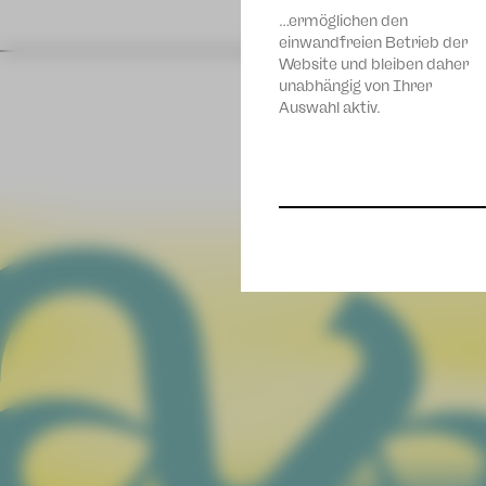
…ermöglichen den
einwandfreien Betrieb der
Website und bleiben daher
unabhängig von Ihrer
Auswahl aktiv.