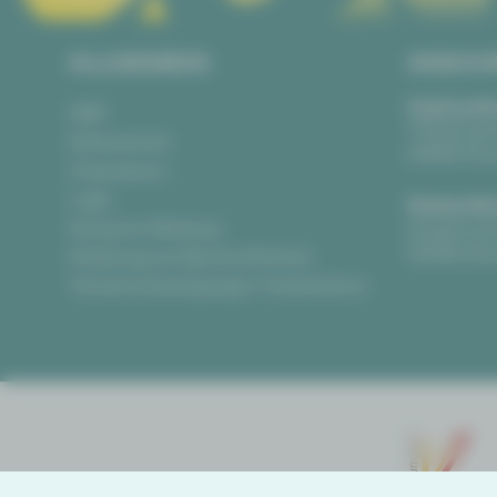
ALLGEMEIN
ANSCH
Vogtlandth
AGB
Theaterpla
Datenschutz
08523 Pla
Impressum
Login
Gewandha
Anonyme Meldung
Hauptmark
08056 Zwi
Erklärung zur Barrierefreiheit
Teilnahmebedingungen Ticketlotterie