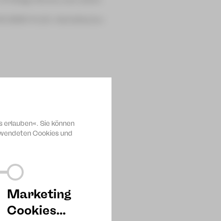
. 56 (MWV N 18) »Schottische«
s Markneukirchen
s erlauben«. Sie können
erwendeten Cookies und
Marketing
Cookies…