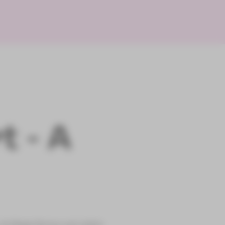
t - A
»A Village Romeo and Juliet«