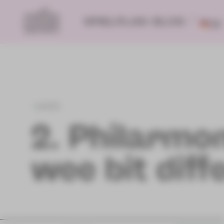
SPIELPLAN
BLOG
DE
zurück
2. Philarmo
wee bit diff