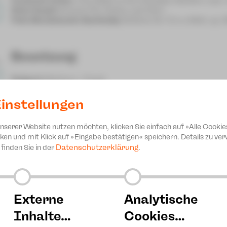
Ethel Smyth
Konzert für Violine und Horn
Felix Mendelssohn Bartholdy
Sinfonie Nr. 3 in a-Moll, op
Besetzung
Dirigent
Markus L. Frank
Solisten
Taras Zdaniuk (Violine), Antoine Jeannot (Horn),
Gewinner des Internationalen Instrumentalwettbewerb
instellungen
Clara-Schumann-Philharmoniker Plauen-Zwickau
unserer Website nutzen möchten, klicken Sie einfach auf »Alle Cookie
ken und mit Klick auf »Eingabe bestätigen« speichern. Details zu v
Datenschutzerklärung
finden Sie in der
.
Externe
Analytische
Inhalte…
Cookies…