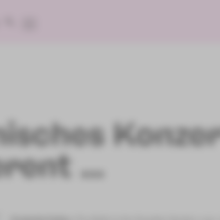
nisches Konzer
erent …
Frederick Delius
»The Walk to the Paradise Garden« aus: 