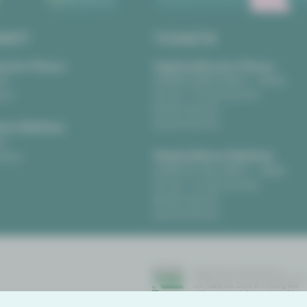
RIFT
TICKETS
eater Plauen
Vogtlandtheater Plauen
tz
[03741] 2813-4847 / -4848
uen
Di, Do + Fr 10–18 Uhr
Mi 10–15 Uhr
Sa 10–13 Uhr
us Zwickau
t
Gewandhaus Zwickau
ckau
[0375] 27 411-4647 / -4648
Di, Do + Fr 10–18 Uhr
Mi 10–15 Uhr
Sa 10–13 Uhr