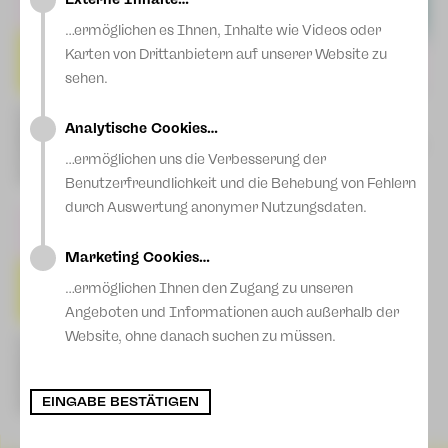
Blog
…ermöglichen es Ihnen, Inhalte wie Videos oder
Karten von Drittanbietern auf unserer Website zu
sehen.
3. Philharmonisches Konzert -
5. Philharmonisches Konzert -
Analytische Cookies…
Einmal Barock und zurück
Große Momente!
Mi | 20.01.27 | 19:30 Uhr | Plauen
Mi | 12.05.27 | 19:30 Uhr | Plauen
…ermöglichen uns die Verbesserung der
Do | 21.01.27 | 19:30 Uhr |
Do | 13.05.27 | 19:30 Uhr |
Zwickau
Zwickau
Benutzerfreundlichkeit und die Behebung von Fehlern
durch Auswertung anonymer Nutzungsdaten.
Marketing Cookies…
…ermöglichen Ihnen den Zugang zu unseren
Angeboten und Informationen auch außerhalb der
Website, ohne danach suchen zu müssen.
6. Philharmonisches Konzert -
Schumann und Beethoven
Mi | 09.06.27 | 19:30 Uhr | Plauen
Do | 10.06.27 | 19:30 Uhr |
EINGABE BESTÄTIGEN
Zwickau