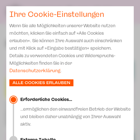
Team
SPIELPLAN
DE
Ihre Cookie-Einstellungen
KARTEN & SERVICE
Spielstätten Plauen
Wenn Sie alle Möglichkeiten unserer Website nutzen
Karten
Spielstätten Zwickau
möchten, klicken Sie einfach auf »Alle Cookies
Preise 2026/ 27
Philharmonische Konzerte
erlauben«. Sie können Ihre Auswahl auch einschränken
Kontakte
und mit Klick auf »Eingabe bestätigen« speichern.
Abonnement 2026 /27
Fördervereine
Details zu verwendeten Cookies und Widerspruchs-
Zusatz-Service
Möglichkeiten finden Sie in der
Freunde & Förderer
Datenschutzerklärung
.
Spenden
Institutionelle Förderung
ALLE COOKIES ERLAUBEN
Aktuelles
Jobs
Downloads
Mitmachen
Erforderliche Cookies…
1. Philharmonisches Konzert -
2. Philarmonisches Konzert - A
Newsletter
…ermöglichen den einwandfreien Betrieb der Website
»O welche Lust!«
wee bit different …
Theaterspiel
Mi | 16.09.26 | 19:30 Uhr | Plauen
Mi | 14.10.26 | 19:30 Uhr | Plauen
und bleiben daher unabhängig von Ihrer Auswahl
Merchandise
Do | 24.09.26 | 19:30 Uhr |
Do | 15.10.26 | 19:30 Uhr |
Erklärung Die Vielen
aktiv.
Zwickau
Zwickau
Presse
Unser Leitbild
Externe Inhalte…