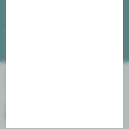
[03741] 2813-4847 / -4848
Di, Do + Fr 10–18 Uhr
Mi 10–15 Uhr
Sa 10–13 Uhr
Gewandhaus Zwickau
[0375] 27 411-4647 / -4648
Di, Do + Fr 10–18 Uhr
Mi 10–15 Uhr
Sa 10–13 Uhr