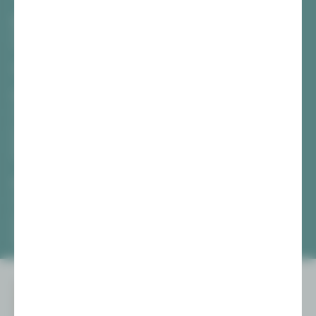
Burg Schönfels
Zwickau
Gewandhaus Zwickau
Hauptmarkt
08056 Zwickau
TICKETS
Vogtlandtheater Plauen
[03741] 2813-4847 / -4848
Di, Do + Fr 10–18 Uhr
Mi 10–15 Uhr
Sa 10–13 Uhr
Gewandhaus Zwickau
[0375] 27 411-4647 / -4648
Di, Do + Fr 10–18 Uhr
Mi 10–15 Uhr
Sa 10–13 Uhr