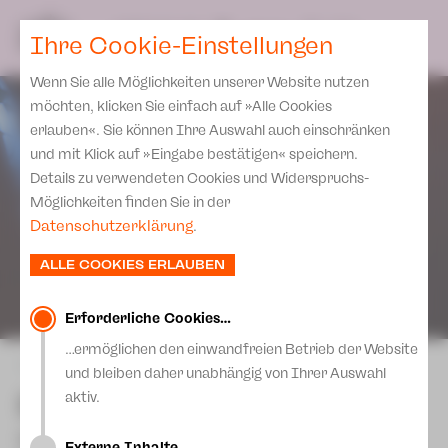
Spielplan
Ensemble
Team
SPIELPLAN
DE
Ihre Cookie-Einstellungen
Philharmonische Konzerte
KARTEN & SERVICE
Aktuelles
Spielstätten Plauen
Philharmonic Plus
Wenn Sie alle Möglichkeiten unserer Website nutzen
JUPZ! Campus
Karten
Spielstätten Zwickau
möchten, klicken Sie einfach auf »Alle Cookies
Kinderkonzerte
Preise 2026/ 27
erlauben«. Sie können Ihre Auswahl auch einschränken
Kontakte
Mobile Schulkonzerte
und mit Klick auf »Eingabe bestätigen« speichern.
Abonnement 2026 /27
Fördervereine
Details zu verwendeten Cookies und Widerspruchs-
Sonderkonzerte
Zusatz-Service
Möglichkeiten finden Sie in der
Freunde & Förderer
Kirchenkonzerte
Datenschutzerklärung
.
Spenden
Institutionelle Förderung
Ensemble
ALLE COOKIES ERLAUBEN
Aktuelles
Jobs
Downloads
Mitmachen
Erforderliche Cookies…
Newsletter
…ermöglichen den einwandfreien Betrieb der Website
Theaterspiel
zurück
und bleiben daher unabhängig von Ihrer Auswahl
Merchandise
Erklärung Die Vielen
Der kleine Wassermann
aktiv.
Presse
Unser Leitbild
von Otfried Preußler [4+] | Für die Bühne
Externe Inhalte…