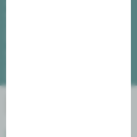
TICKETS
Vogtlandtheater Plauen
[03741] 2813-4847 / -4848
Di, Do + Fr 10–18 Uhr
Mi 10–15 Uhr
Sa 10–13 Uhr
Gewandhaus Zwickau
[0375] 27 411-4647 / -4648
Di, Do + Fr 10–18 Uhr
Mi 10–15 Uhr
Sa 10–13 Uhr