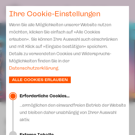
Spielplan
Ensemble
Team
SPIELPLAN
DE
Ihre Cookie-Einstellungen
Philharmonische Konzerte
KARTEN & SERVICE
Aktuelles
Spielstätten Plauen
Philharmonic Plus
Wenn Sie alle Möglichkeiten unserer Website nutzen
JUPZ! Campus
Karten
Spielstätten Zwickau
möchten, klicken Sie einfach auf »Alle Cookies
Kinderkonzerte
Preise 2026/ 27
erlauben«. Sie können Ihre Auswahl auch einschränken
Kontakte
Mobile Schulkonzerte
und mit Klick auf »Eingabe bestätigen« speichern.
Abonnement 2026 /27
Fördervereine
Details zu verwendeten Cookies und Widerspruchs-
Sonderkonzerte
Zusatz-Service
Möglichkeiten finden Sie in der
Freunde & Förderer
Kirchenkonzerte
Datenschutzerklärung
.
Spenden
Institutionelle Förderung
Ensemble
ALLE COOKIES ERLAUBEN
Aktuelles
Jobs
Downloads
Mitmachen
Erforderliche Cookies…
Newsletter
…ermöglichen den einwandfreien Betrieb der Website
Theaterspiel
zurück
und bleiben daher unabhängig von Ihrer Auswahl
Merchandise
Erklärung Die Vielen
María Luisa – zu viert ist
aktiv.
Presse
man weniger allein (DSE)
Unser Leitbild
Externe Inhalte…