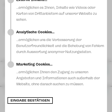
Blog
und Farben? Freuen Sie sich auf neue und bekannte Autoren,
Besetzung
…ermöglichen es Ihnen, Inhalte wie Videos oder
nachdenkliche und lustige Gedichte, ein Ratespiel, und Lieder
Luise Curtius
Szenische Einrichtung
aus aller Welt.
Karten von Drittanbietern auf unserer Website zu
Annabel von Berlichingen
Ausstattung
sehen.
Sebastian Undisz
Musikalische Einrichtung
Sebastian Undisz
Matthias Spindler
Klavier
,
Mariia Chechel
Analytische Cookies…
Inspizienz
…ermöglichen uns die Verbesserung der
Sophia Bauer
Kristin Heil
Andrea Klem
Mit
,
,
Benutzerfreundlichkeit und die Behebung von Fehlern
Mehr lesen
durch Auswertung anonymer Nutzungsdaten.
Marketing Cookies…
Do 26 Nov
|
18:00 Uhr
Karten
Löwel-Foyer Plauen
…ermöglichen Ihnen den Zugang zu unseren
Plauen
Angeboten und Informationen auch außerhalb der
Website, ohne danach suchen zu müssen.
So 29 Nov
|
15:00 Uhr
Karten
Löwel-Foyer Plauen
Plauen
EINGABE BESTÄTIGEN
Mehr Termine