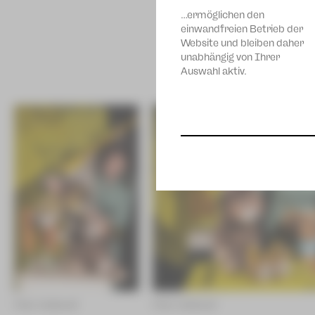
12
Kleine Bühne
…ermöglichen den
Okt
Plauen
einwandfreien Betrieb der
Website und bleiben daher
SPIELPLANÄNDERUNG von
unabhängig von Ihrer
Michel in der Suppenschüssel
Auswahl aktiv.
Mi
09:30 Uhr
27
Kleine Bühne
Mai
Plauen
Do
09:30 Uhr
28
Kleine Bühne
Mai
Plauen
Foto: KultourZ
Foto: KultourZ