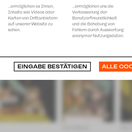
…ermöglichen es Ihnen,
…ermöglichen uns die
Dauer: ca. 45 Minuten
Inhalte wie Videos oder
Verbesserung der
Karten von Drittanbietern
Benutzerfreundlichkeit
auf unserer Website zu
und die Behebung von
sehen.
Fehlern durch Auswertung
anonymer Nutzungsdaten.
ALLE CO
EINGABE BESTÄTIGEN
Foto: KultourZ
Foto: 