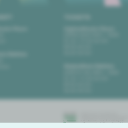
RIFT
TICKETS
eater Plauen
Vogtlandtheater Plauen
tz
[03741] 2813-4847 / -4848
uen
Di, Do + Fr 10–18 Uhr
Mi 10–15 Uhr
Sa 10–13 Uhr
us Zwickau
t
Gewandhaus Zwickau
ckau
[0375] 27 411-4647 / -4648
Di, Do + Fr 10–18 Uhr
Mi 10–15 Uhr
Sa 10–13 Uhr