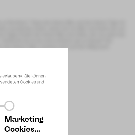
u fürchten!“ Dass der kleine Bär und der kleine Tiger di­
den wunderbar stark, stark wie ein Bär und stark wie ein
s Tages findet der kleine Bär eine Kiste, die von oben bis
ielleicht ist es da noch schöner als zu Hau­se? Die
d, der kleine Tiger, machen sich auf den Weg nach
s erlauben«. Sie können
erwendeten Cookies und
Marketing
Cookies…