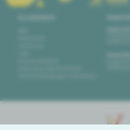
ALLGEMEIN
ANSCH
Vogtlandth
AGB
Theaterpla
Datenschutz
08523 Pla
Impressum
Login
Gewandha
Anonyme Meldung
Hauptmark
08056 Zwi
Erklärung zur Barrierefreiheit
Teilnahmebedingungen Ticketlotterie