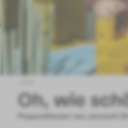
zurück
Oh, wie sch
Puppentheater von Janosch [3+