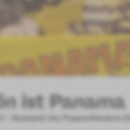
ön ist Panama
] - Gastspiel des Puppentheaters 