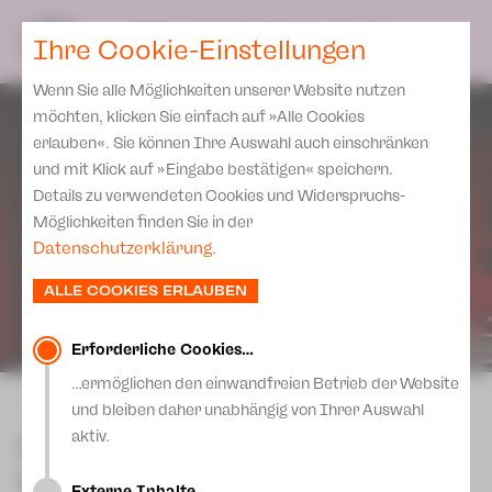
Spielplan
Ensemble
Team
SPIELPLAN
DE
Ihre Cookie-Einstellungen
Philharmonische Konzerte
KARTEN & SERVICE
Aktuelles
Spielstätten Plauen
Philharmonic Plus
Wenn Sie alle Möglichkeiten unserer Website nutzen
JUPZ! Campus
Karten
Spielstätten Zwickau
möchten, klicken Sie einfach auf »Alle Cookies
Kinderkonzerte
Preise 2026/ 27
erlauben«. Sie können Ihre Auswahl auch einschränken
Kontakte
Mobile Schulkonzerte
und mit Klick auf »Eingabe bestätigen« speichern.
Abonnement 2026 /27
Fördervereine
Details zu verwendeten Cookies und Widerspruchs-
Sonderkonzerte
Zusatz-Service
Möglichkeiten finden Sie in der
Freunde & Förderer
Kirchenkonzerte
Datenschutzerklärung
.
Spenden
Institutionelle Förderung
Ensemble
ALLE COOKIES ERLAUBEN
Aktuelles
Jobs
Downloads
Mitmachen
Erforderliche Cookies…
Newsletter
…ermöglichen den einwandfreien Betrieb der Website
Theaterspiel
zurück
und bleiben daher unabhängig von Ihrer Auswahl
Merchandise
Erklärung Die Vielen
Anatevka
aktiv.
Presse
Unser Leitbild
Basierend auf den Geschichten von
Externe Inhalte…