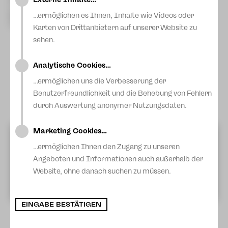
Blog
Svetlana Telbukh, Sand-Animation
wurde dieses Werk nach umfassender Bearbeitung
…ermöglichen es Ihnen, Inhalte wie Videos oder
Dirigent
GMD Leo Siberski
veröffentlicht und gilt daher als die vierte seiner Sinfonien.
Clara-Schumann-Philharmoniker Plauen-Zwickau
Schumann fasziniert Interpreten wie Komponisten
Karten von Drittanbietern auf unserer Website zu
gleichermaßen – so lässt sich wohl eine Brücke von den
sehen.
„Davidsbündlertänzen“ mit ihren beiden prägenden Gestalten
Florestan und Eusebius zu einem Werk von Peer Baierlein
schlagen: Seine Auseinandersetzung mit Schumann „Davids
Analytische Cookies…
Bündler“ ist ein Auftragswerk, das im Rahmen der
Philharmonischen Konzerte seine Uraufführung erlebt!
…ermöglichen uns die Verbesserung der
Die Sandmalerin Svetlana Telbukh wird mit einer Sand-
Benutzerfreundlichkeit und die Behebung von Fehlern
Animation den Hörgenuss beflügeln – ein spannender
Konzertabend liegt vor uns!
durch Auswertung anonymer Nutzungsdaten.
Marketing Cookies…
Videos von Youtube anzeigen?
Mehr Informationen erhalten Sie in unserer
…ermöglichen Ihnen den Zugang zu unseren
Datenschutzerklärung.
Angeboten und Informationen auch außerhalb der
Website, ohne danach suchen zu müssen.
EXTERNE INHALTE ANZEIGEN
EINGABE BESTÄTIGEN