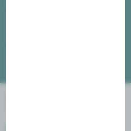
TICKETS
Vogtlandtheater Plauen
[03741] 2813-4847 / -4848
Di, Do + Fr 10–18 Uhr
Mi 10–15 Uhr
Sa 10–13 Uhr
Gewandhaus Zwickau
[0375] 27 411-4647 / -4648
Di, Do + Fr 10–18 Uhr
Mi 10–15 Uhr
Sa 10–13 Uhr