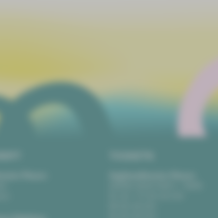
RIFT
TICKETS
eater Plauen
Vogtlandtheater Plauen
tz
[03741] 2813-4847 / -4848
uen
Di, Do + Fr 10–18 Uhr
Mi 10–15 Uhr
Sa 10–13 Uhr