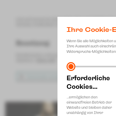
Und auf einmal ist alles vorbei. Nur noch 24 Stunde
Verluste, Endlichkeit und die Freude am Leben.
Ihre Cookie-E
Wenn Sie alle Möglichkeiten 
Besetzung
Ihre Auswahl auch einschrän
Widerspruchs-Möglichkeiten 
Künstlerische Leitung
Theresa Weihas
Assistenz
Mikko Will
Erforderliche
Downloads anzeigen
Nurnoch1Tag_PresseKit.zip
(ZIP, 39 MByte)
Cookies…
…ermöglichen den
einwandfreien Betrieb der
Website und bleiben daher
unabhängig von Ihrer