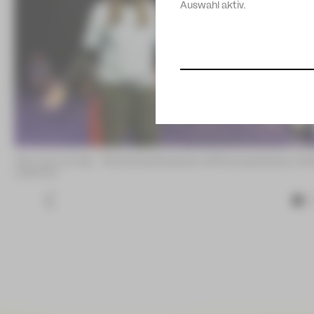
Auswahl aktiv.
"Nur noch ein Tag" – Stückentwicklung des JUPZ!young Zwickau ©A
Leischner