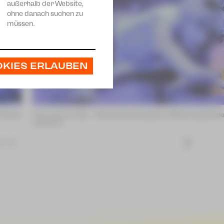
außerhalb der Website,
ohne danach suchen zu
müssen.
OKIES ERLAUBEN
 ©André
"Nur noch ein Tag" – Stückentwicklung des JUPZ!young Zwic
Leischner