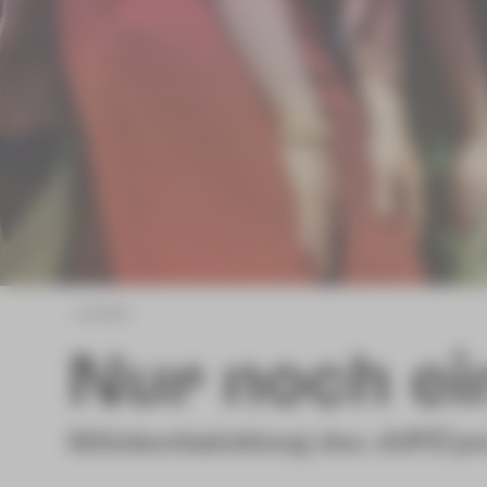
zurück
Nur noch ei
Stückentwicklung des JUPZ!yo