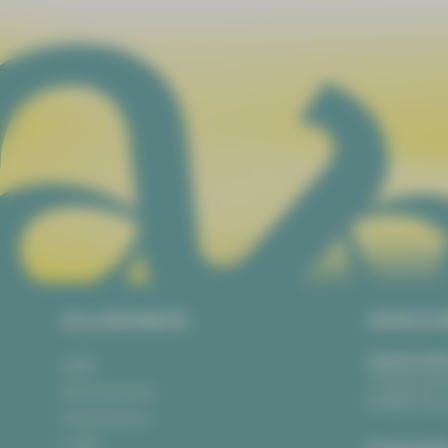
ALLGEMEIN
ANSCH
Vogtlandth
AGB
Theaterpla
Datenschutz
08523 Pla
Impressum
Login