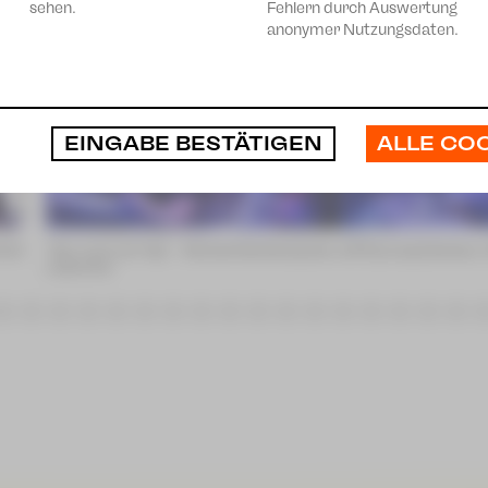
sehen.
Fehlern durch Auswertung
anonymer Nutzungsdaten.
ALLE CO
EINGABE BESTÄTIGEN
ndré
"Nur noch ein Tag" – Stückentwicklung des JUPZ!young Zwickau
Leischner