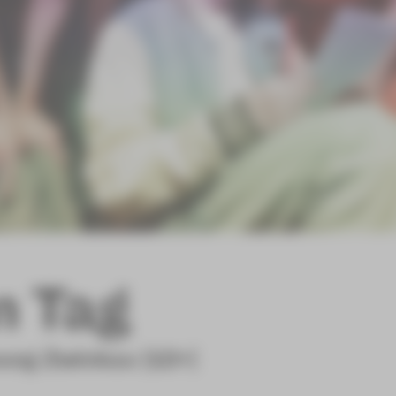
n Tag
ung Zwickau [12+]