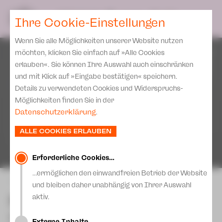
Spielplan
Ensemble
Team
SPIELPLAN
DE
Ihre Cookie-Einstellungen
Philharmonische Konzerte
KARTEN & SERVICE
Aktuelles
Spielstätten Plauen
Philharmonic Plus
Wenn Sie alle Möglichkeiten unserer Website nutzen
JUPZ! Campus
Karten
Spielstätten Zwickau
möchten, klicken Sie einfach auf »Alle Cookies
Kinderkonzerte
Preise 2026/ 27
erlauben«. Sie können Ihre Auswahl auch einschränken
Kontakte
Mobile Schulkonzerte
und mit Klick auf »Eingabe bestätigen« speichern.
Abonnement 2026 /27
Fördervereine
Details zu verwendeten Cookies und Widerspruchs-
Sonderkonzerte
Zusatz-Service
Möglichkeiten finden Sie in der
Freunde & Förderer
Kirchenkonzerte
Datenschutzerklärung
.
Spenden
Institutionelle Förderung
Ensemble
ALLE COOKIES ERLAUBEN
Aktuelles
Jobs
Downloads
Mitmachen
Erforderliche Cookies…
Newsletter
…ermöglichen den einwandfreien Betrieb der Website
Theaterspiel
zurück
und bleiben daher unabhängig von Ihrer Auswahl
Merchandise
Erklärung Die Vielen
Prima Facie
aktiv.
Presse
Unser Leitbild
Schauspiel von Suzie Miller (*1963) |
Externe Inhalte…