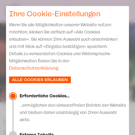
Spielplan
Ensemble
Team
SPIELPLAN
DE
Ihre Cookie-Einstellungen
Philharmonische Konzerte
KARTEN & SERVICE
Aktuelles
Spielstätten Plauen
Philharmonic Plus
Wenn Sie alle Möglichkeiten unserer Website nutzen
JUPZ! Campus
Karten
Spielstätten Zwickau
möchten, klicken Sie einfach auf »Alle Cookies
Kinderkonzerte
Preise 2026/ 27
erlauben«. Sie können Ihre Auswahl auch einschränken
Kontakte
Mobile Schulkonzerte
und mit Klick auf »Eingabe bestätigen« speichern.
Abonnement 2026 /27
Fördervereine
Details zu verwendeten Cookies und Widerspruchs-
Sonderkonzerte
Zusatz-Service
Möglichkeiten finden Sie in der
Freunde & Förderer
Kirchenkonzerte
Datenschutzerklärung
.
Spenden
Institutionelle Förderung
Ensemble
ALLE COOKIES ERLAUBEN
Aktuelles
Jobs
Downloads
Mitmachen
Erforderliche Cookies…
Newsletter
…ermöglichen den einwandfreien Betrieb der Website
Theaterspiel
zurück
und bleiben daher unabhängig von Ihrer Auswahl
Merchandise
Erklärung Die Vielen
Schumann Open: Frei
aktiv.
Presse
geträumt!
Unser Leitbild
Externe Inhalte…