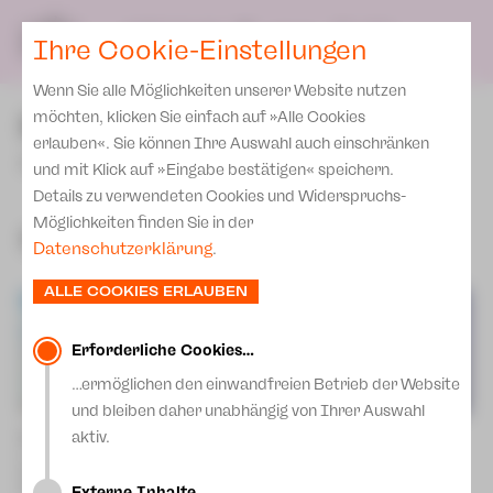
Spielplan
Ensemble
Team
SPIELPLAN
DE
Ihre Cookie-Einstellungen
Philharmonische Konzerte
KARTEN & SERVICE
Aktuelles
Spielstätten Plauen
Philharmonic Plus
Wenn Sie alle Möglichkeiten unserer Website nutzen
JUPZ! Campus
Karten
Spielstätten Zwickau
Repertoire
möchten, klicken Sie einfach auf »Alle Cookies
Kinderkonzerte
Preise 2026/ 27
erlauben«. Sie können Ihre Auswahl auch einschränken
Kontakte
JUPZ!
Mobile Schulkonzerte
und mit Klick auf »Eingabe bestätigen« speichern.
Abonnement 2026 /27
Fördervereine
Details zu verwendeten Cookies und Widerspruchs-
Sonderkonzerte
Zusatz-Service
Möglichkeiten finden Sie in der
Freunde & Förderer
Spielzeit 2026 | 2027
Kirchenkonzerte
Datenschutzerklärung
.
Spenden
Institutionelle Förderung
Ensemble
ALLE COOKIES ERLAUBEN
Aktuelles
Jobs
Downloads
Mitmachen
Erforderliche Cookies…
Newsletter
…ermöglichen den einwandfreien Betrieb der Website
Theaterspiel
und bleiben daher unabhängig von Ihrer Auswahl
Merchandise
Erklärung Die Vielen
aktiv.
Musical-Sommer-Camp 2026
Theaterstammtisch für
Ferienprogramm JUPZ! Campus
Pädagoginnen und Pädagogen
Presse
Unser Leitbild
Fr | 14.08.26 | 18:30 Uhr |
Informationsveranstaltung für
Zwickau
Kita, Hort und Schule
Externe Inhalte…