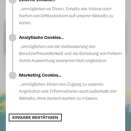
Blog
Di | 25.08.26 | 16:00 Uhr | Plauen
Do | 27.08.26 | 16:00 Uhr |
…ermöglichen es Ihnen, Inhalte wie Videos oder
Zwickau
Karten von Drittanbietern auf unserer Website zu
sehen.
Analytische Cookies…
…ermöglichen uns die Verbesserung der
Benutzerfreundlichkeit und die Behebung von Fehlern
durch Auswertung anonymer Nutzungsdaten.
Der kleine Wassermann
Nathans Kinder
von Otfried Preußler [4+]
von Ulrich Hub [12+]
Do | 01.10.26 | 10:00 Uhr | Plauen
Do | 07.01.27 | 18:00 Uhr | Plauen
Mo | 18.01.27 | 18:00 Uhr |
Marketing Cookies…
Zwickau
…ermöglichen Ihnen den Zugang zu unseren
Angeboten und Informationen auch außerhalb der
Website, ohne danach suchen zu müssen.
EINGABE BESTÄTIGEN
ALLGEMEIN