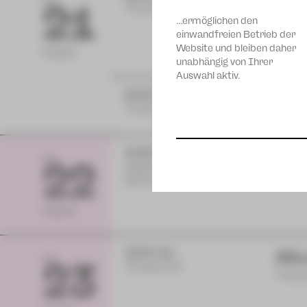
FR
21
Theaterhof
Theate
…ermöglichen den
einwandfreien Betrieb der
Website und bleiben daher
August
unabhängig von Ihrer
Auswahl aktiv.
20:00 Uhr
STO
Theaterhof
Schau
19:30 Uhr
Die
SA
22
Vogtlandtheater
Oper 
Wiederaufnahme
August
15:00 Uhr
Ali
SO
23
Theaterhof
Theate