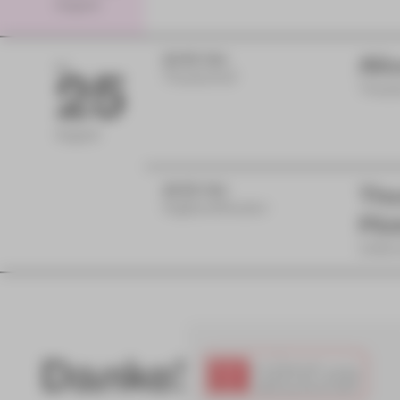
August
10:00 Uhr
Ali
DI
25
Theaterhof
Theate
August
16:00 Uhr
The
Vogtlandtheater
Päd
Inform
Danke!