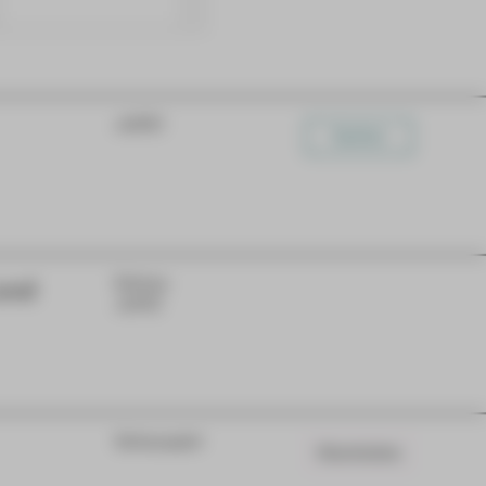
JUPZ!
Karten
und
Extras
JUPZ!
Schauspiel
Warteliste