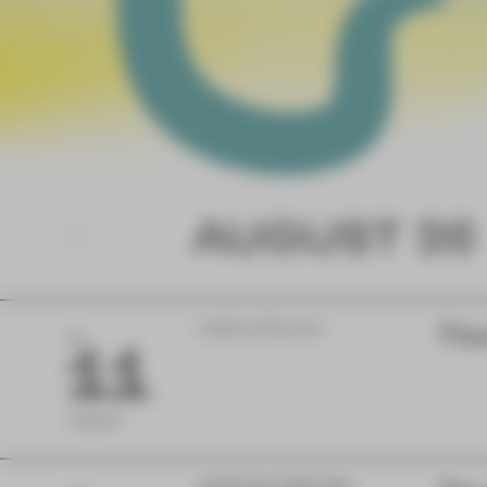
AUGUST 26
Vogtlandtheater
The
DI
11
August