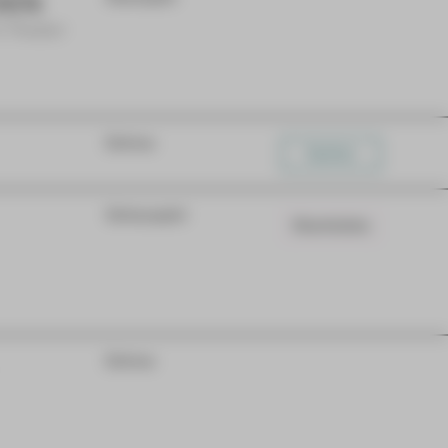
DEN
m Theater
Extras
Karten
Schauspiel
Warteliste
Extras