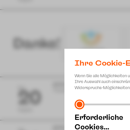
Danke!
Ihre Cookie-E
Wenn Sie alle Möglichkeiten 
Ihre Auswahl auch einschrän
10:00 Uhr
Widerspruchs-Möglichkeiten 
DO
20
Theaterhof
Ali
Theate
August
Erforderliche
Cookies…
10:00 Uhr
Ali