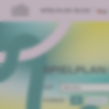
SPIELPLAN
BLOG
DE
SPIELPLAN 
ORT
FORMAT
Alle
Premiere