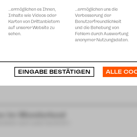
rstück nach Lewis Carroll [8+]
…ermöglichen es Ihnen,
…ermöglichen uns die
Inhalte wie Videos oder
Verbesserung der
Karten von Drittanbietern
Benutzerfreundlichkeit
auf unserer Website zu
und die Behebung von
sehen.
Fehlern durch Auswertung
anonymer Nutzungsdaten.
LZ UND VORURTEIL* (*oder so)
spiel von Isobel McArthur
 Zauberflöte
ALLE CO
EINGABE BESTÄTIGEN
von Wolfgang Amadeus Mozart
ce im Wunderland
rstück nach Lewis Carroll [8+]