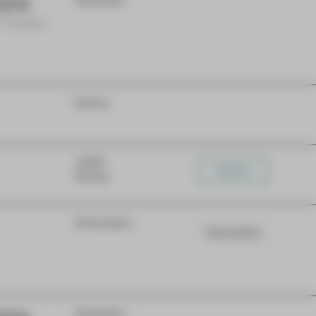
DEN
Gastspiel
m Theater
Extras
JUPZ!
Karten
Extras
Schauspiel
Warteliste
Gastspiel