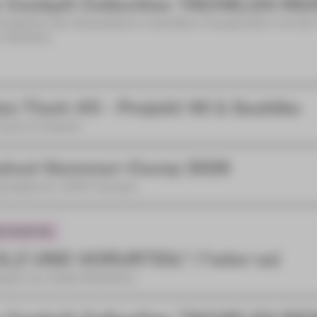
 Cockpit Collective: TACHELES RE
Produktion der Schaubühne Lindenfels in Kooperation mit de
n-Zwickau
zn Tisch #6 - Projekt 46 & Sashiko
achn & ratschn
sical-Sommer-Camp 2026
nprogramm JUPZ! Campus
LZ UND VORURTEIL* (*oder so)
spiel von Isobel McArthur