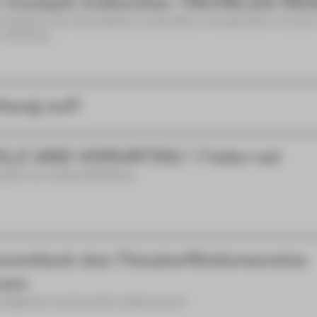
 Cockpit Collective: TACHELES RE
Produktion der Schaubühne Lindenfels in Kooperation mit de
n-Zwickau
hang auf!
LZ UND VORURTEIL* (*oder so)
spiel von Isobel McArthur
mmtisch des Theaterfördervereins
uen
itglieder sind herzlich willkommen!