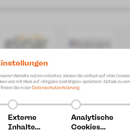
instellungen
unserer Website nutzen möchten, klicken Sie einfach auf »Alle Cookie
ken und mit Klick auf »Eingabe bestätigen« speichern. Details zu v
Datenschutzerklärung
finden Sie in der
.
ce im Wunderland
rstück nach Lewis Carroll [8+]
Externe
Analytische
Inhalte…
Cookies…
ce im Wunderland