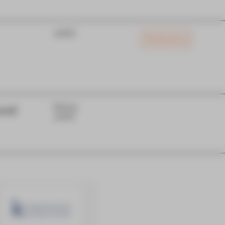
JUPZ!
Restkarten
und
Extras
JUPZ!