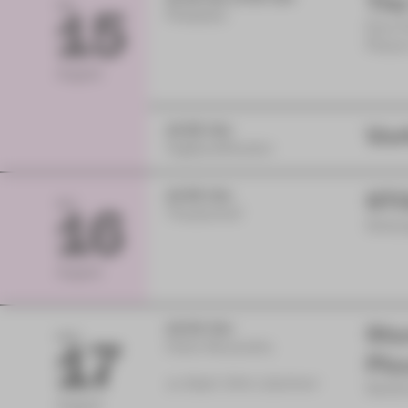
The
SA
15
Postplatz
Eine 
Plaue
August
19:30 Uhr
Vor
Vogtlandtheater
19:30 Uhr
STO
SO
16
Theaterhof
Schau
August
19:00 Uhr
Sta
MO
17
Hotel Alexandra
Pla
zu Gast: Dirk Löschner
Nichtm
August