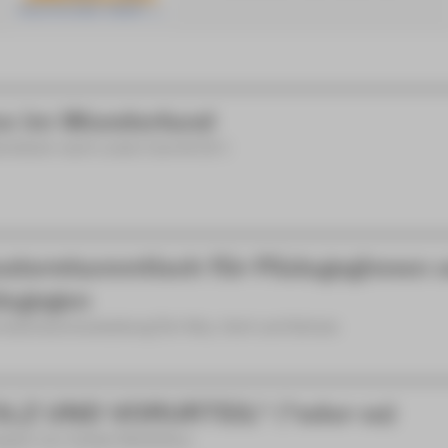
ce im Wunderland
rstück nach Lewis Carroll [8+]
aterstammtisch für Pädagoginnen 
agogen
ationsveranstaltung für Kita, Hort und Schule
LZ UND VORURTEIL* (*oder so)
spiel von Isobel McArthur