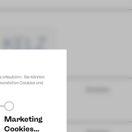
s erlauben«. Sie können
erwendeten Cookies und
JUPZ!
Warteliste
Marketing
Cookies…
JUPZ!