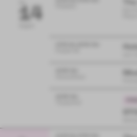
11:00 bis 17:00 Uhr
The
FR
14
Postplatz
Eine 
Plaue
August
17:00 bis 19:00 Uhr
Hut
Projekt 46
zam m
18:30 Uhr
Mu
Gewandhaus
Ferie
19:30 Uhr
Theaterhof
STO
Schau
11:00 bis 17:00 Uhr