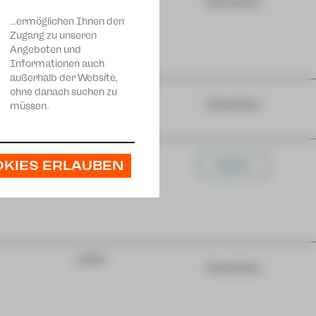
Warteliste
…ermöglichen Ihnen den
Zugang zu unseren
Angeboten und
Informationen auch
außerhalb der Website,
ohne danach suchen zu
Schauspiel
Warteliste
müssen.
Musiktheater
OKIES ERLAUBEN
Karten
JUPZ!
Warteliste