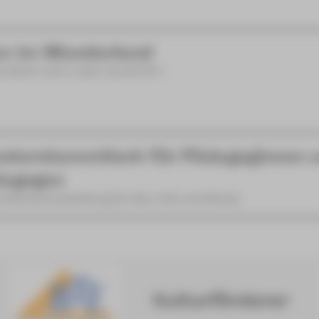
ce im Wunderland
rstück nach Lewis Carroll [8+]
aterstammtisch für Pädagoginnen 
agogen
ationsveranstaltung für Kita, Hort und Schule