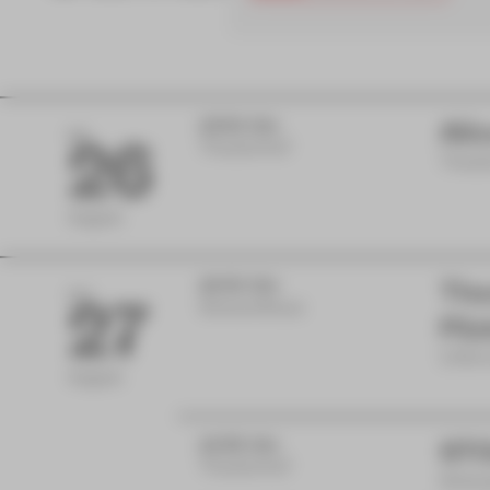
15:00 Uhr
Ali
MI
26
Theaterhof
Theate
August
16:00 Uhr
The
DO
27
Gewandhaus
Päd
Inform
August
19:30 Uhr
STO
Theaterhof
Schau